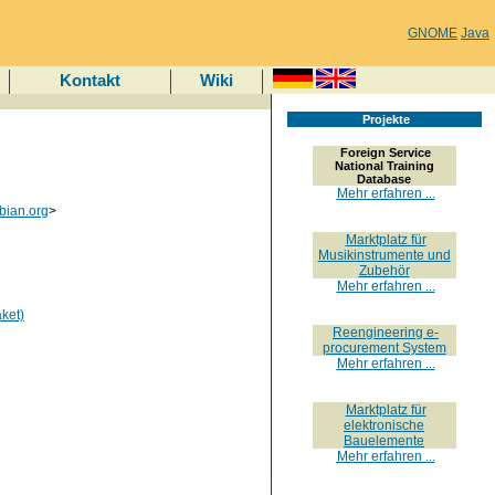
GNOME
Java
Kontakt
Wiki
Projekte
Foreign Service
National Training
Database
Mehr erfahren ...
bian.org
>
Marktplatz für
Musikinstrumente und
Zubehör
Mehr erfahren ...
ket)
Reengineering e-
procurement System
Mehr erfahren ...
Marktplatz für
elektronische
Bauelemente
Mehr erfahren ...