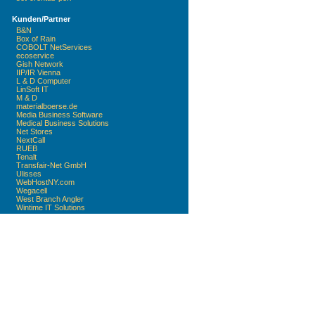
Kunden/Partner
B&N
Box of Rain
COBOLT NetServices
ecoservice
Gish Network
IIP/IR Vienna
L & D Computer
LinSoft IT
M & D
materialboerse.de
Media Business Software
Medical Business Solutions
Net Stores
NextCall
RUEB
Tenalt
Transfair-Net GmbH
Ulisses
WebHostNY.com
Wegacell
West Branch Angler
Wintime IT Solutions