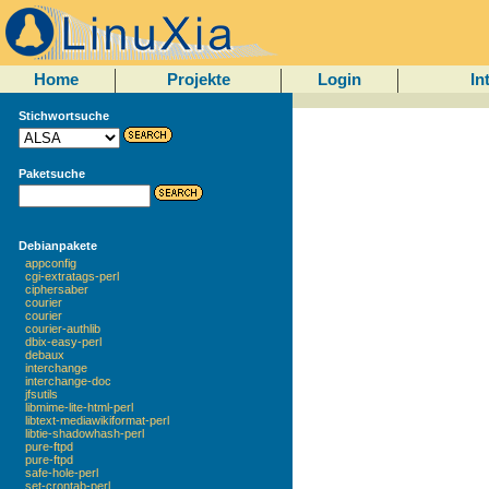
Home
Projekte
Login
In
Stichwortsuche
Paketsuche
Debianpakete
appconfig
cgi-extratags-perl
ciphersaber
courier
courier
courier-authlib
dbix-easy-perl
debaux
interchange
interchange-doc
jfsutils
libmime-lite-html-perl
libtext-mediawikiformat-perl
libtie-shadowhash-perl
pure-ftpd
pure-ftpd
safe-hole-perl
set-crontab-perl