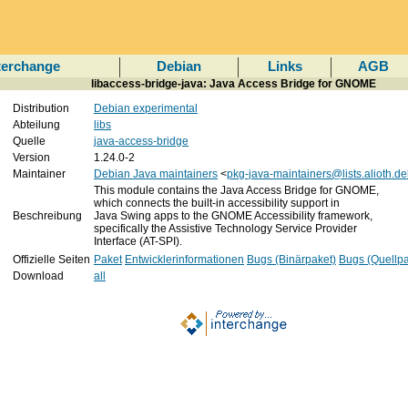
terchange
Debian
Links
AGB
libaccess-bridge-java: Java Access Bridge for GNOME
Distribution
Debian experimental
Abteilung
libs
Quelle
java-access-bridge
Version
1.24.0-2
Maintainer
Debian Java maintainers
<
pkg-java-maintainers@lists.alioth.de
This module contains the Java Access Bridge for GNOME,
which connects the built-in accessibility support in
Beschreibung
Java Swing apps to the GNOME Accessibility framework,
specifically the Assistive Technology Service Provider
Interface (AT-SPI).
Offizielle Seiten
Paket
Entwicklerinformationen
Bugs (Binärpaket)
Bugs (Quellpa
Download
all