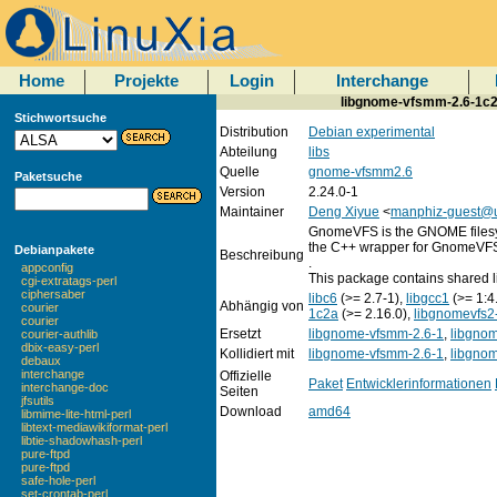
Home
Projekte
Login
Interchange
libgnome-vfsmm-2.6-1c2
Stichwortsuche
Distribution
Debian experimental
Abteilung
libs
Quelle
gnome-vfsmm2.6
Paketsuche
Version
2.24.0-1
Maintainer
Deng Xiyue
<
manphiz-guest@us
GnomeVFS is the GNOME filesys
the C++ wrapper for GnomeVF
Debianpakete
Beschreibung
.
appconfig
This package contains shared li
cgi-extratags-perl
ciphersaber
libc6
(>= 2.7-1),
libgcc1
(>= 1:4
Abhängig von
courier
1c2a
(>= 2.16.0),
libgnomevfs2
courier
Ersetzt
libgnome-vfsmm-2.6-1
,
libgno
courier-authlib
dbix-easy-perl
Kollidiert mit
libgnome-vfsmm-2.6-1
,
libgno
debaux
interchange
Offizielle
Paket
Entwicklerinformationen
interchange-doc
Seiten
jfsutils
Download
amd64
libmime-lite-html-perl
libtext-mediawikiformat-perl
libtie-shadowhash-perl
pure-ftpd
pure-ftpd
safe-hole-perl
set-crontab-perl