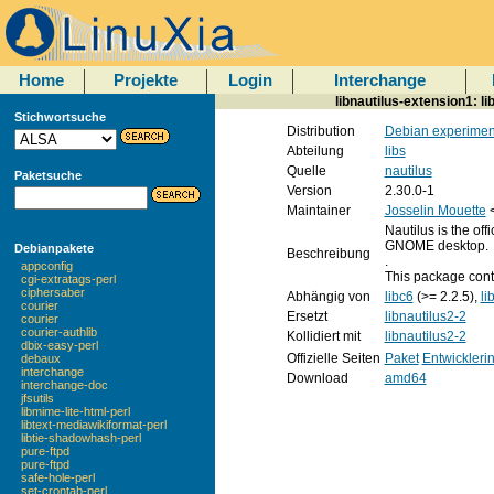
Home
Projekte
Login
Interchange
libnautilus-extension1: l
Stichwortsuche
Distribution
Debian experimen
Abteilung
libs
Quelle
nautilus
Paketsuche
Version
2.30.0-1
Maintainer
Josselin Mouette
Nautilus is the off
GNOME desktop.
Debianpakete
Beschreibung
.
appconfig
This package conta
cgi-extratags-perl
ciphersaber
Abhängig von
libc6
(>= 2.2.5),
li
courier
Ersetzt
libnautilus2-2
courier
courier-authlib
Kollidiert mit
libnautilus2-2
dbix-easy-perl
Offizielle Seiten
Paket
Entwickleri
debaux
interchange
Download
amd64
interchange-doc
jfsutils
libmime-lite-html-perl
libtext-mediawikiformat-perl
libtie-shadowhash-perl
pure-ftpd
pure-ftpd
safe-hole-perl
set-crontab-perl