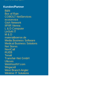
Kunden/Partner
B&N
Box of Rain
COBOLT NetServices
ecoservice
Gish Network
IIP/IR Vienna
L & D Computer
LinSoft IT
M & D
materialboerse.de
Media Business Software
Medical Business Solutions
Net Stores
NextCall
RUEB
Tenalt
Transfair-Net GmbH
Ulisses
WebHostNY.com
Wegacell
West Branch Angler
Wintime IT Solutions