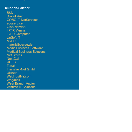
Kunden/Partner
B&N
Box of Rain
COBOLT NetServices
ecoservice
Gish Network
IIP/IR Vienna
L & D Computer
LinSoft IT
M & D
materialboerse.de
Media Business Software
Medical Business Solutions
Net Stores
NextCall
RUEB
Tenalt
Transfair-Net GmbH
Ulisses
WebHostNY.com
Wegacell
West Branch Angler
Wintime IT Solutions