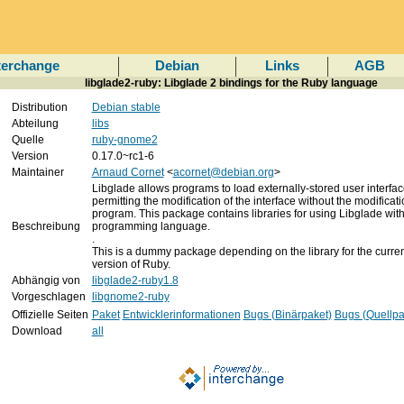
terchange
Debian
Links
AGB
libglade2-ruby: Libglade 2 bindings for the Ruby language
Distribution
Debian stable
Abteilung
libs
Quelle
ruby-gnome2
Version
0.17.0~rc1-6
Maintainer
Arnaud Cornet
<
acornet@debian.org
>
Libglade allows programs to load externally-stored user interfac
permitting the modification of the interface without the modificati
program. This package contains libraries for using Libglade wit
Beschreibung
programming language.
.
This is a dummy package depending on the library for the curren
version of Ruby.
Abhängig von
libglade2-ruby1.8
Vorgeschlagen
libgnome2-ruby
Offizielle Seiten
Paket
Entwicklerinformationen
Bugs (Binärpaket)
Bugs (Quellpa
Download
all