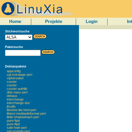
Home
Projekte
Login
In
Stichwortsuche
Paketsuche
Debianpakete
appconfig
cgi-extratags-perl
ciphersaber
courier
courier
courier-authlib
dbix-easy-perl
debaux
interchange
interchange-doc
jfsutils
libmime-lite-html-perl
libtext-mediawikiformat-perl
libtie-shadowhash-perl
pure-ftpd
pure-ftpd
safe-hole-perl
set-crontab-perl