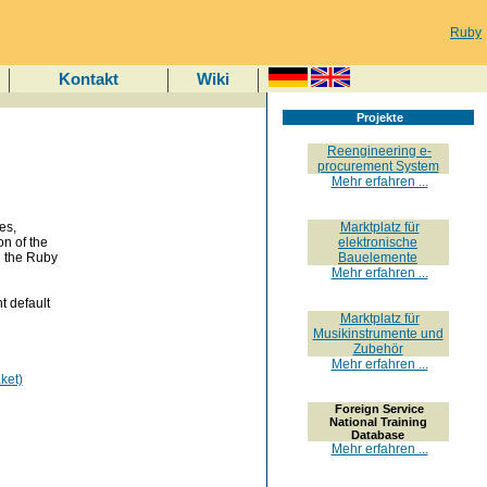
Ruby
Kontakt
Wiki
Projekte
Reengineering e-
procurement System
Mehr erfahren ...
es,
Marktplatz für
on of the
elektronische
h the Ruby
Bauelemente
Mehr erfahren ...
t default
Marktplatz für
Musikinstrumente und
Zubehör
Mehr erfahren ...
ket)
Foreign Service
National Training
Database
Mehr erfahren ...