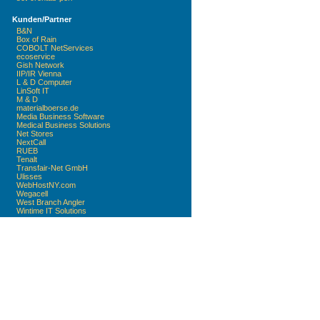
Kunden/Partner
B&N
Box of Rain
COBOLT NetServices
ecoservice
Gish Network
IIP/IR Vienna
L & D Computer
LinSoft IT
M & D
materialboerse.de
Media Business Software
Medical Business Solutions
Net Stores
NextCall
RUEB
Tenalt
Transfair-Net GmbH
Ulisses
WebHostNY.com
Wegacell
West Branch Angler
Wintime IT Solutions