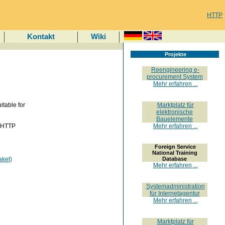
HTTP
Kontakt
Wiki
Projekte
Reengineering e-
procurement System
Mehr erfahren ...
table for
Marktplatz für
elektronische
Bauelemente
w HTTP
Mehr erfahren ...
Foreign Service
National Training
aket)
Database
Mehr erfahren ...
Systemadministration
für Internetagentur
Mehr erfahren ...
Marktplatz für