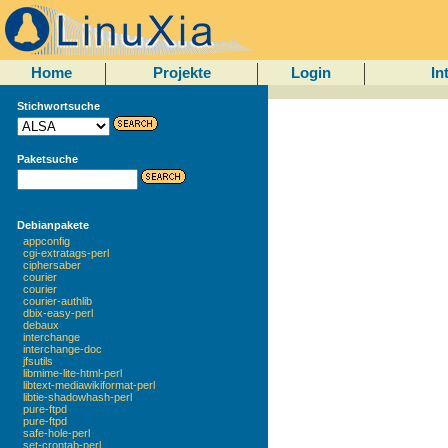
Home
Projekte
Login
In
Stichwortsuche
Paketsuche
Debianpakete
appconfig
cgi-extratags-perl
ciphersaber
courier
courier
courier-authlib
dbix-easy-perl
debaux
interchange
interchange-doc
jfsutils
libmime-lite-html-perl
libtext-mediawikiformat-perl
libtie-shadowhash-perl
pure-ftpd
pure-ftpd
safe-hole-perl
set-crontab-perl