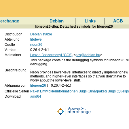
terchange
Debian
Links
AGB
libneon26-dbg: Detached symbols for libneon26
Distribution
Debian stable
Abteilung
libdevel
Quelle
neon26
Version
0.26.4-2+b1
Maintainer
Laszlo Boszormenyi (GCS)
<
gcs@debian.hu
>
This package contains the debugging symbols for libneon26, sui
debugging.
.
Beschreibung
Neon provides lower-level interfaces to directly implement ne
methods, and higher-level interfaces so that you don't have to
worry about the lower-level stuff.
Abhängig von
libneon26
(= 0.26.4-2+b1)
Offizielle Seiten
Paket
Entwicklerinformationen
Bugs (Binärpaket)
Bugs (Quellp
Download
amd64