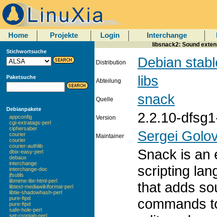
Home
Projekte
Login
Interchange
libsnack2: Sound extensi
Stichwortsuche
Debian stabl
Distribution
libs
Paketsuche
Abteilung
snack
Quelle
Debianpakete
2.2.10-dfsg1
appconfig
Version
cgi-extratags-perl
ciphersaber
Sergei Golo
courier
Maintainer
courier
courier-authlib
Snack is an 
dbix-easy-perl
debaux
interchange
scripting la
interchange-doc
jfsutils
libmime-lite-html-perl
that adds so
libtext-mediawikiformat-perl
libtie-shadowhash-perl
pure-ftpd
commands to 
pure-ftpd
safe-hole-perl
set-crontab-perl