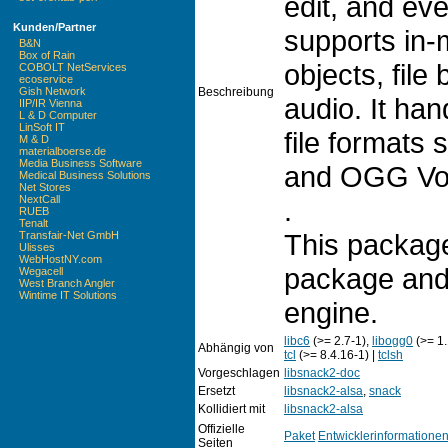
edit, and ev
Kunden/Partner
supports in
B&N
Box of Rain
objects, fil
COBOLT NetServices
ecoservice
Beschreibung
Gish Network
audio. It han
IIP/IR Vienna
L & D Computer
LinSoft IT
file formats
M & D
materialboerse.de
Media Business Software
and OGG Vor
Medical Business Solutions
Net Stores
NextCall
.
RUEB
Tenalt
This package
Transfair-Net GmbH
Ulisses
WebHostNY.com
package and
Wegacell
West Branch Angler
Wintime IT Solutions
engine.
libc6
(>= 2.7-1),
libogg0
(>= 1.
Abhängig von
tcl
(>= 8.4.16-1) |
tclsh
Vorgeschlagen
libsnack2-doc
Ersetzt
libsnack2-alsa
,
snack
Kollidiert mit
libsnack2-alsa
Offizielle
Paket
Entwicklerinformatione
Seiten