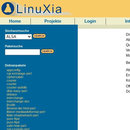
Home
Projekte
Login
In
Stichwortsuche
Di
Ab
Qu
Paketsuche
Ve
Ma
Be
Debianpakete
Ab
appconfig
cgi-extratags-perl
Er
ciphersaber
Kol
courier
courier
Of
courier-authlib
dbix-easy-perl
Do
debaux
interchange
interchange-doc
jfsutils
libmime-lite-html-perl
libtext-mediawikiformat-perl
libtie-shadowhash-perl
pure-ftpd
pure-ftpd
safe-hole-perl
set-crontab-perl