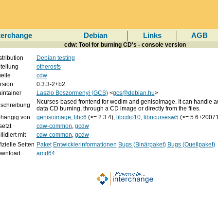
terchange
Debian
Links
AGB
cdw: Tool for burning CD's - console version
stribution
Debian testing
teilung
otherosfs
elle
cdw
rsion
0.3.3-2+b2
intainer
Laszlo Boszormenyi (GCS)
<
gcs@debian.hu
>
Ncurses-based frontend for wodim and genisoimage. It can handle a
schreibung
data CD burning, through a CD image or directly from the files.
hängig von
genisoimage
,
libc6
(>= 2.3.4),
libcdio10
,
libncursesw5
(>= 5.6+20071
setzt
cdw-common
,
gcdw
lidiert mit
cdw-common
,
gcdw
fizielle Seiten
Paket
Entwicklerinformationen
Bugs (Binärpaket)
Bugs (Quellpaket)
wnload
amd64