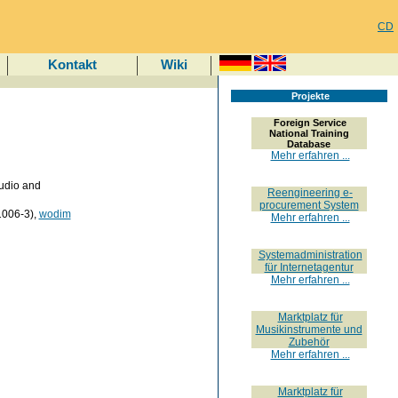
CD
Kontakt
Wiki
Projekte
Foreign Service
National Training
Database
Mehr erfahren ...
udio and
Reengineering e-
procurement System
006-3),
wodim
Mehr erfahren ...
Systemadministration
für Internetagentur
Mehr erfahren ...
Marktplatz für
Musikinstrumente und
Zubehör
Mehr erfahren ...
Marktplatz für