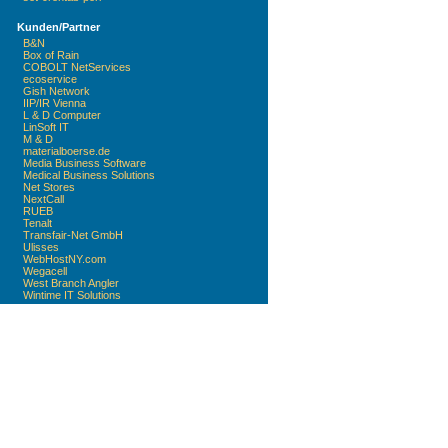
Kunden/Partner
B&N
Box of Rain
COBOLT NetServices
ecoservice
Gish Network
IIP/IR Vienna
L & D Computer
LinSoft IT
M & D
materialboerse.de
Media Business Software
Medical Business Solutions
Net Stores
NextCall
RUEB
Tenalt
Transfair-Net GmbH
Ulisses
WebHostNY.com
Wegacell
West Branch Angler
Wintime IT Solutions