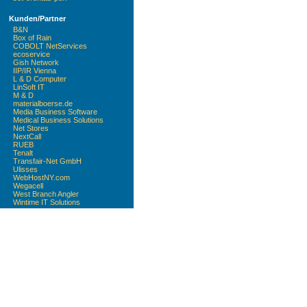
Kunden/Partner
B&N
Box of Rain
COBOLT NetServices
ecoservice
Gish Network
IIP/IR Vienna
L & D Computer
LinSoft IT
M & D
materialboerse.de
Media Business Software
Medical Business Solutions
Net Stores
NextCall
RUEB
Tenalt
Transfair-Net GmbH
Ulisses
WebHostNY.com
Wegacell
West Branch Angler
Wintime IT Solutions