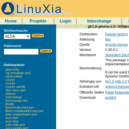
Home
Projekte
Login
Interchange
gir1.0-gmenu-2.0: GObjec
Stichwortsuche
Distribution
Debian testing
Abteilung
libs
Quelle
gnome-menus
Paketsuche
Version
2.30.0-1
Maintainer
Sebastien Bac
This package c
implementation 
Debianpakete
Beschreibung
.
appconfig
It can be used
cgi-extratags-perl
dynamic bindin
ciphersaber
courier
Abhängig von
gir1.0-glib-2.0
(
courier
Kollidiert mit
gobject-introsp
courier-authlib
dbix-easy-perl
Offizielle Seiten
Paket
Entwickl
debaux
interchange
Download
amd64
interchange-doc
jfsutils
libmime-lite-html-perl
libtext-mediawikiformat-perl
libtie-shadowhash-perl
pure-ftpd
pure-ftpd
safe-hole-perl
set-crontab-perl