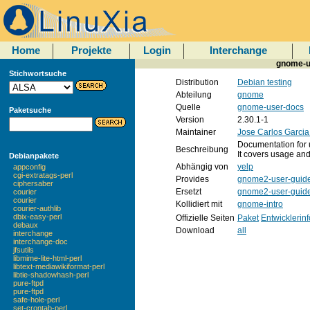
Home
Projekte
Login
Interchange
gnome-u
Stichwortsuche
Distribution
Debian testing
Abteilung
gnome
Quelle
gnome-user-docs
Paketsuche
Version
2.30.1-1
Maintainer
Jose Carlos Garci
Documentation for
Beschreibung
It covers usage an
Debianpakete
Abhängig von
yelp
appconfig
cgi-extratags-perl
Provides
gnome2-user-guid
ciphersaber
Ersetzt
gnome2-user-guid
courier
courier
Kollidiert mit
gnome-intro
courier-authlib
dbix-easy-perl
Offizielle Seiten
Paket
Entwicklerin
debaux
Download
all
interchange
interchange-doc
jfsutils
libmime-lite-html-perl
libtext-mediawikiformat-perl
libtie-shadowhash-perl
pure-ftpd
pure-ftpd
safe-hole-perl
set-crontab-perl