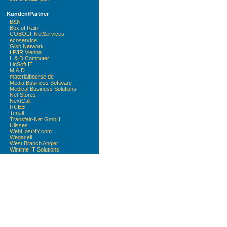
Kunden/Partner
B&N
Box of Rain
COBOLT NetServices
ecoservice
Gish Network
IIP/IR Vienna
L & D Computer
LinSoft IT
M & D
materialboerse.de
Media Business Software
Medical Business Solutions
Net Stores
NextCall
RUEB
Tenalt
Transfair-Net GmbH
Ulisses
WebHostNY.com
Wegacell
West Branch Angler
Wintime IT Solutions