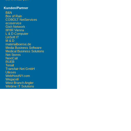
Kunden/Partner
B&N
Box of Rain
COBOLT NetServices
ecoservice
Gish Network
IIP/IR Vienna
L & D Computer
LinSoft IT
M & D
materialboerse.de
Media Business Software
Medical Business Solutions
Net Stores
NextCall
RUEB
Tenalt
Transfair-Net GmbH
Ulisses
WebHostNY.com
Wegacell
West Branch Angler
Wintime IT Solutions