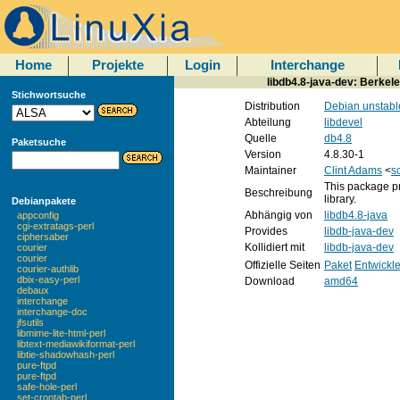
Home
Projekte
Login
Interchange
libdb4.8-java-dev: Berkel
Stichwortsuche
Distribution
Debian unstabl
Abteilung
libdevel
Quelle
db4.8
Paketsuche
Version
4.8.30-1
Maintainer
Clint Adams
<
s
This package pr
Beschreibung
library.
Debianpakete
Abhängig von
libdb4.8-java
appconfig
cgi-extratags-perl
Provides
libdb-java-dev
ciphersaber
Kollidiert mit
libdb-java-dev
courier
courier
Offizielle Seiten
Paket
Entwickl
courier-authlib
dbix-easy-perl
Download
amd64
debaux
interchange
interchange-doc
jfsutils
libmime-lite-html-perl
libtext-mediawikiformat-perl
libtie-shadowhash-perl
pure-ftpd
pure-ftpd
safe-hole-perl
set-crontab-perl