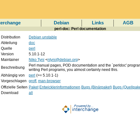
terchange
Debian
Links
AGB
perl-doc: Perl documentation
Distribution
Debian unstable
Abteilung
doc
Quelle
perl
Version
5.10.1-12
Maintainer
Niko Tyni
<
ntyni@debian.org
>
Perl manual pages, POD documentation and the `perldoc' program.
Beschreibung
writing Perl programs, you almost certainly need this.
Abhängig von
perl
(>= 5.10.1-1)
Vorgeschlagen
groff
,
man-browser
Offizielle Seiten
Paket
Entwicklerinformationen
Bugs (Binärpaket)
Bugs (Quellpake
Download
all