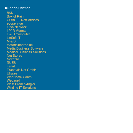
Kunden/Partner
B&N
Box of Rain
COBOLT NetServices
ecoservice
Gish Network
IIP/IR Vienna
L & D Computer
LinSoft IT
M & D
materialboerse.de
Media Business Software
Medical Business Solutions
Net Stores
NextCall
RUEB
Tenalt
Transfair-Net GmbH
Ulisses
WebHostNY.com
Wegacell
West Branch Angler
Wintime IT Solutions