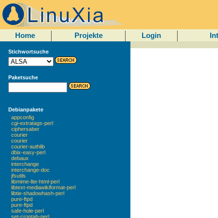
Home
Projekte
Login
In
Stichwortsuche
Paketsuche
Debianpakete
appconfig
cgi-extratags-perl
ciphersaber
courier
courier
courier-authlib
dbix-easy-perl
debaux
interchange
interchange-doc
jfsutils
libmime-lite-html-perl
libtext-mediawikiformat-perl
libtie-shadowhash-perl
pure-ftpd
pure-ftpd
safe-hole-perl
set-crontab-perl