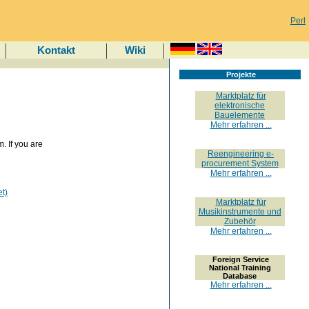
Perl
Kontakt
Wiki
Projekte
Marktplatz für
elektronische
Bauelemente
Mehr erfahren ...
 If you are
Reengineering e-
procurement System
Mehr erfahren ...
t)
Marktplatz für
Musikinstrumente und
Zubehör
Mehr erfahren ...
Foreign Service
National Training
Database
Mehr erfahren ...