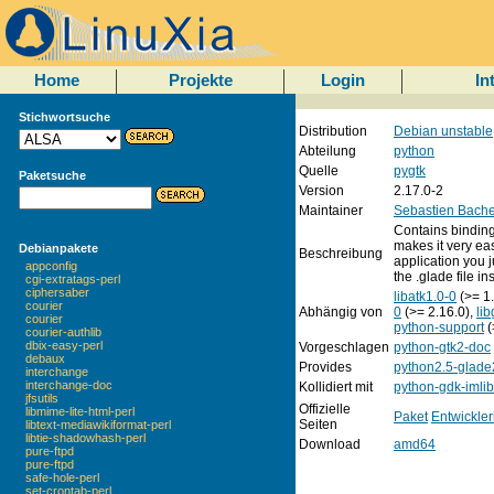
Home
Projekte
Login
In
Stichwortsuche
Distribution
Debian unstable
Abteilung
python
Quelle
pygtk
Paketsuche
Version
2.17.0-2
Maintainer
Sebastien Bache
Contains binding
makes it very eas
Debianpakete
Beschreibung
application you j
appconfig
the .glade file i
cgi-extratags-perl
ciphersaber
libatk1.0-0
(>= 1.
courier
Abhängig von
0
(>= 2.16.0),
lib
courier
python-support
(
courier-authlib
dbix-easy-perl
Vorgeschlagen
python-gtk2-doc
debaux
Provides
python2.5-glade
interchange
interchange-doc
Kollidiert mit
python-gdk-imlib
jfsutils
Offizielle
libmime-lite-html-perl
Paket
Entwickler
Seiten
libtext-mediawikiformat-perl
libtie-shadowhash-perl
Download
amd64
pure-ftpd
pure-ftpd
safe-hole-perl
set-crontab-perl