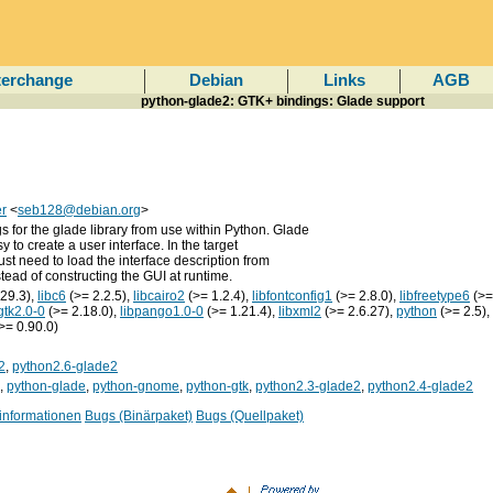
terchange
Debian
Links
AGB
python-glade2: GTK+ bindings: Glade support
r
<
seb128@debian.org
>
s for the glade library from use within Python. Glade
y to create a user interface. In the target
ust need to load the interface description from
nstead of constructing the GUI at runtime.
29.3),
libc6
(>= 2.2.5),
libcairo2
(>= 1.2.4),
libfontconfig1
(>= 2.8.0),
libfreetype6
(>=
gtk2.0-0
(>= 2.18.0),
libpango1.0-0
(>= 1.21.4),
libxml2
(>= 2.6.27),
python
(>= 2.5),
>= 0.90.0)
2
,
python2.6-glade2
,
python-glade
,
python-gnome
,
python-gtk
,
python2.3-glade2
,
python2.4-glade2
informationen
Bugs (Binärpaket)
Bugs (Quellpaket)