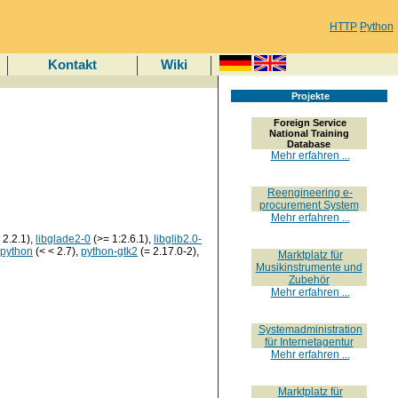
HTTP
Python
Kontakt
Wiki
Projekte
Foreign Service
National Training
Database
Mehr erfahren ...
Reengineering e-
procurement System
Mehr erfahren ...
 2.2.1),
libglade2-0
(>= 1:2.6.1),
libglib2.0-
python
(< < 2.7),
python-gtk2
(= 2.17.0-2),
Marktplatz für
Musikinstrumente und
Zubehör
Mehr erfahren ...
Systemadministration
für Internetagentur
Mehr erfahren ...
Marktplatz für