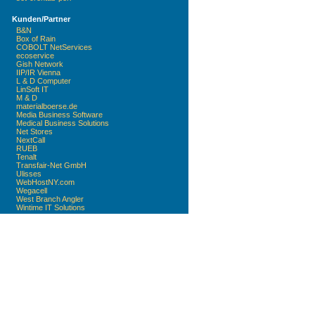
Kunden/Partner
B&N
Box of Rain
COBOLT NetServices
ecoservice
Gish Network
IIP/IR Vienna
L & D Computer
LinSoft IT
M & D
materialboerse.de
Media Business Software
Medical Business Solutions
Net Stores
NextCall
RUEB
Tenalt
Transfair-Net GmbH
Ulisses
WebHostNY.com
Wegacell
West Branch Angler
Wintime IT Solutions