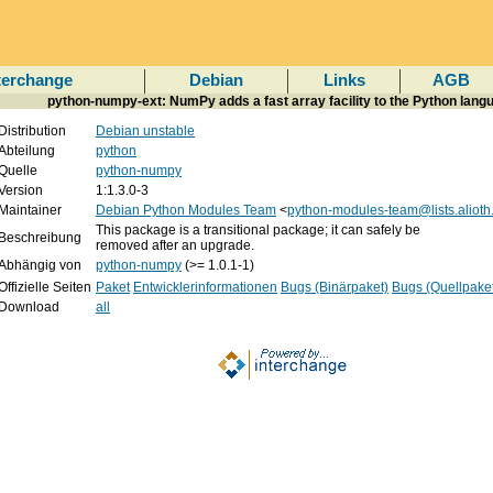
terchange
Debian
Links
AGB
python-numpy-ext: NumPy adds a fast array facility to the Python lang
Distribution
Debian unstable
Abteilung
python
Quelle
python-numpy
Version
1:1.3.0-3
Maintainer
Debian Python Modules Team
<
python-modules-team@lists.alioth
This package is a transitional package; it can safely be
Beschreibung
removed after an upgrade.
Abhängig von
python-numpy
(>= 1.0.1-1)
Offizielle Seiten
Paket
Entwicklerinformationen
Bugs (Binärpaket)
Bugs (Quellpake
Download
all