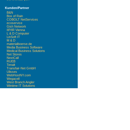
Kunden/Partner
B&N
Box of Rain
COBOLT NetServices
ecoservice
Gish Network
IIP/IR Vienna
L & D Computer
LinSoft IT
M & D
materialboerse.de
Media Business Software
Medical Business Solutions
Net Stores
NextCall
RUEB
Tenalt
Transfair-Net GmbH
Ulisses
WebHostNY.com
Wegacell
West Branch Angler
Wintime IT Solutions