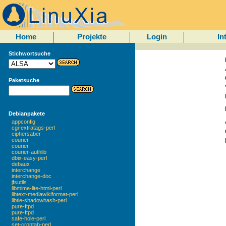
Home
Projekte
Login
In
Stichwortsuche
Paketsuche
Debianpakete
appconfig
cgi-extratags-perl
ciphersaber
courier
courier
courier-authlib
dbix-easy-perl
debaux
interchange
interchange-doc
jfsutils
libmime-lite-html-perl
libtext-mediawikiformat-perl
libtie-shadowhash-perl
pure-ftpd
pure-ftpd
safe-hole-perl
set-crontab-perl