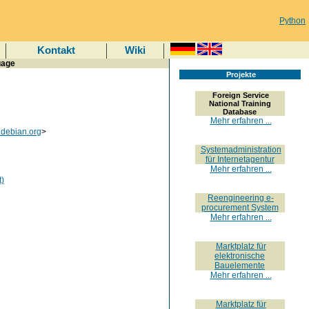
Python
Kontakt
Wiki
uage
Projekte
Foreign Service
National Training
Database
Mehr erfahren ...
.debian.org
>
Systemadministration
für Internetagentur
Mehr erfahren ...
t)
Reengineering e-
procurement System
Mehr erfahren ...
Marktplatz für
elektronische
Bauelemente
Mehr erfahren ...
Marktplatz für