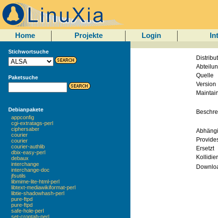
Home
Projekte
Login
In
Stichwortsuche
Distribu
Abteilu
Quelle
Paketsuche
Version
Maintai
Debianpakete
Beschre
appconfig
cgi-extratags-perl
ciphersaber
Abhängi
courier
Provide
courier
courier-authlib
Ersetzt
dbix-easy-perl
Kollidier
debaux
interchange
Downlo
interchange-doc
jfsutils
libmime-lite-html-perl
libtext-mediawikiformat-perl
libtie-shadowhash-perl
pure-ftpd
pure-ftpd
safe-hole-perl
set-crontab-perl