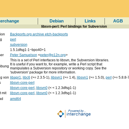
terchange
Debian
Links
AGB
libsvn-perl: Perl bindings for Subversion
tion
Backports.org archive etch-backports
ng
perl
subversion
1.5.1dfsg1-1~bpo40+1
ner
Peter Samuelson
<
peter@p12n.org
>
This is a set of Perl interfaces to libsvn, the Subversion libraries.
It is useful if you want to, for example, write a Perl script that
ibung
manipulates a Subversion repository or working copy. See the
'subversion' package for more information.
g von
libapr1
,
libc6
(>= 2.3.5-1),
libsvn1
(>= 1.4),
libsvn1
(>= 1.5.0),
perl
(>= 5.8.8-
s
libsvn-core-perl
libsvn-core-perl
,
libsvn0
(< < 1.2.3dfsg1-1)
t mit
libsvn-core-perl
,
libsvn0
(< < 1.2.3dfsg1-1)
ad
amd64