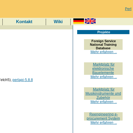
Perl
Kontakt
Wiki
Projekte
Foreign Service
National Training
Database
Mehr erfahren ...
Marktplatz für
elektronische
Bauelemente
Mehr erfahren ...
7etch5),
perlapi-5.8.8
Marktplatz für
Musikinstrumente und
Zubehör
Mehr erfahren ...
Reengineering e-
procurement System
Mehr erfahren ...