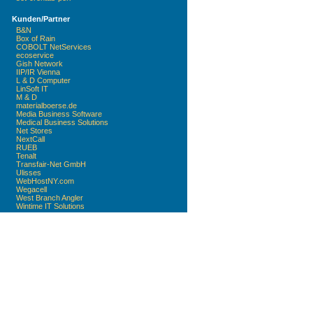
Kunden/Partner
B&N
Box of Rain
COBOLT NetServices
ecoservice
Gish Network
IIP/IR Vienna
L & D Computer
LinSoft IT
M & D
materialboerse.de
Media Business Software
Medical Business Solutions
Net Stores
NextCall
RUEB
Tenalt
Transfair-Net GmbH
Ulisses
WebHostNY.com
Wegacell
West Branch Angler
Wintime IT Solutions