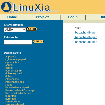
Home
Projekte
Login
In
Stichwortsuche
Paket
libapache-dbi-perl
libapache-dbi-perl
Paketsuche
libapache-dbi-perl
Debianpakete
appconfig
cgi-extratags-perl
ciphersaber
courier
courier
courier-authlib
dbix-easy-perl
debaux
interchange
interchange-doc
jfsutils
libmime-lite-html-perl
libtext-mediawikiformat-perl
libtie-shadowhash-perl
pure-ftpd
pure-ftpd
safe-hole-perl
set-crontab-perl