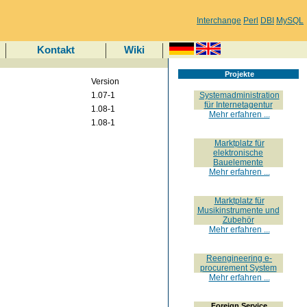
Interchange
Perl
DBI
MySQL
Kontakt
Wiki
Projekte
Version
1.07-1
Systemadministration
für Internetagentur
1.08-1
Mehr erfahren ...
1.08-1
Marktplatz für
elektronische
Bauelemente
Mehr erfahren ...
Marktplatz für
Musikinstrumente und
Zubehör
Mehr erfahren ...
Reengineering e-
procurement System
Mehr erfahren ...
Foreign Service