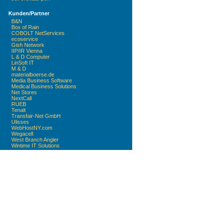
Kunden/Partner
B&N
Box of Rain
COBOLT NetServices
ecoservice
Gish Network
IIP/IR Vienna
L & D Computer
LinSoft IT
M & D
materialboerse.de
Media Business Software
Medical Business Solutions
Net Stores
NextCall
RUEB
Tenalt
Transfair-Net GmbH
Ulisses
WebHostNY.com
Wegacell
West Branch Angler
Wintime IT Solutions