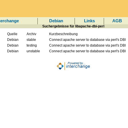
terchange
Debian
Links
AGB
Suchergebnisse für libapache-dbi-perl
Quelle
Archiv
Kurzbeschreibung
Debian
stable
Connect apache server to database via perl's DBI
Debian
testing
Connect apache server to database via perl's DBI
Debian
unstable
Connect apache server to database via perl's DBI