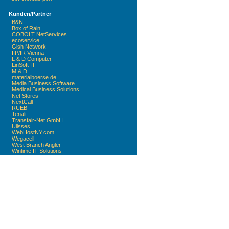
Kunden/Partner
B&N
Box of Rain
COBOLT NetServices
ecoservice
Gish Network
IIP/IR Vienna
L & D Computer
LinSoft IT
M & D
materialboerse.de
Media Business Software
Medical Business Solutions
Net Stores
NextCall
RUEB
Tenalt
Transfair-Net GmbH
Ulisses
WebHostNY.com
Wegacell
West Branch Angler
Wintime IT Solutions