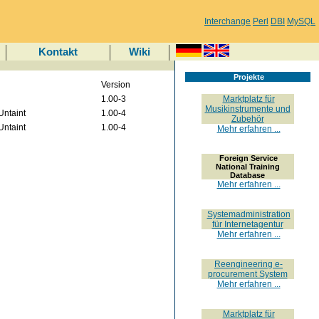
Interchange
Perl
DBI
MySQL
Kontakt
Wiki
Projekte
Version
1.00-3
Marktplatz für
Musikinstrumente und
Untaint
1.00-4
Zubehör
Untaint
1.00-4
Mehr erfahren ...
Foreign Service
National Training
Database
Mehr erfahren ...
Systemadministration
für Internetagentur
Mehr erfahren ...
Reengineering e-
procurement System
Mehr erfahren ...
Marktplatz für