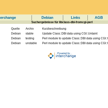
terchange
Debian
Links
AGB
Suchergebnisse für libclass-dbi-fromcgi-perl
Quelle
Archiv
Kurzbeschreibung
Debian
stable
Update Class::DBI data using CGI::Untaint
Debian
testing
Perl module to update Class::DBI data using CGI::
Debian
unstable
Perl module to update Class::DBI data using CGI::