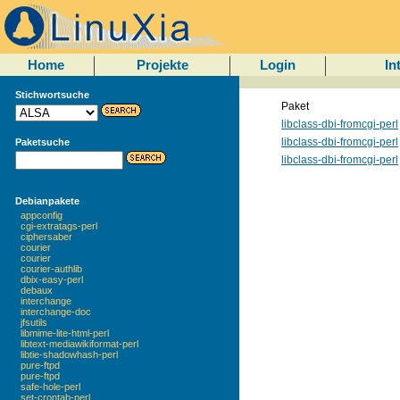
Home
Projekte
Login
In
Stichwortsuche
Paket
libclass-dbi-fromcgi-perl
libclass-dbi-fromcgi-perl
Paketsuche
libclass-dbi-fromcgi-perl
Debianpakete
appconfig
cgi-extratags-perl
ciphersaber
courier
courier
courier-authlib
dbix-easy-perl
debaux
interchange
interchange-doc
jfsutils
libmime-lite-html-perl
libtext-mediawikiformat-perl
libtie-shadowhash-perl
pure-ftpd
pure-ftpd
safe-hole-perl
set-crontab-perl