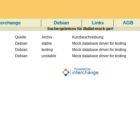
terchange
Debian
Links
AGB
Suchergebnisse für libdbd-mock-perl
Quelle
Archiv
Kurzbeschreibung
Debian
stable
Mock database driver for testing
Debian
testing
Mock database driver for testing
Debian
unstable
Mock database driver for testing