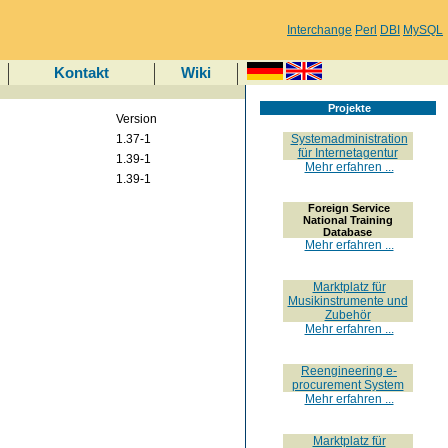
Interchange
Perl
DBI
MySQL
Kontakt
Wiki
Projekte
Version
1.37-1
Systemadministration
für Internetagentur
1.39-1
Mehr erfahren ...
1.39-1
Foreign Service
National Training
Database
Mehr erfahren ...
Marktplatz für
Musikinstrumente und
Zubehör
Mehr erfahren ...
Reengineering e-
procurement System
Mehr erfahren ...
Marktplatz für