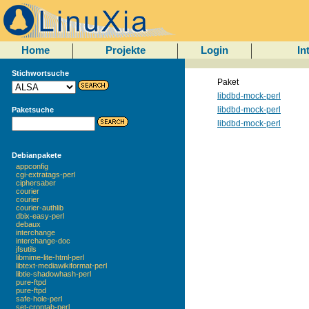
Home
Projekte
Login
In
Stichwortsuche
Paket
libdbd-mock-perl
libdbd-mock-perl
Paketsuche
libdbd-mock-perl
Debianpakete
appconfig
cgi-extratags-perl
ciphersaber
courier
courier
courier-authlib
dbix-easy-perl
debaux
interchange
interchange-doc
jfsutils
libmime-lite-html-perl
libtext-mediawikiformat-perl
libtie-shadowhash-perl
pure-ftpd
pure-ftpd
safe-hole-perl
set-crontab-perl