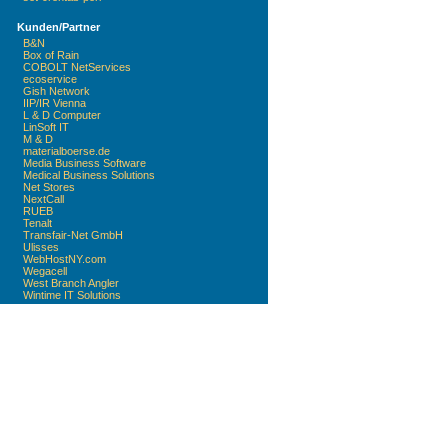
Kunden/Partner
B&N
Box of Rain
COBOLT NetServices
ecoservice
Gish Network
IIP/IR Vienna
L & D Computer
LinSoft IT
M & D
materialboerse.de
Media Business Software
Medical Business Solutions
Net Stores
NextCall
RUEB
Tenalt
Transfair-Net GmbH
Ulisses
WebHostNY.com
Wegacell
West Branch Angler
Wintime IT Solutions