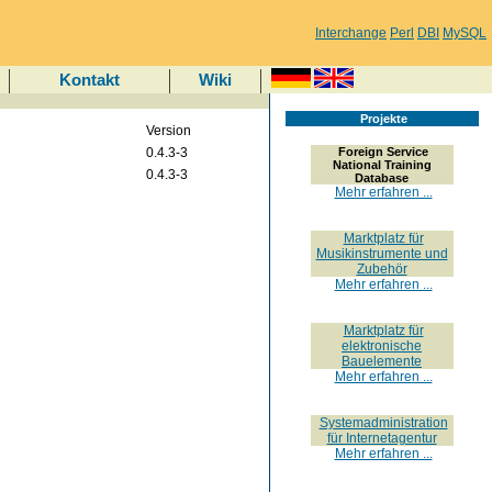
Interchange
Perl
DBI
MySQL
Kontakt
Wiki
Projekte
Version
0.4.3-3
Foreign Service
National Training
0.4.3-3
Database
Mehr erfahren ...
Marktplatz für
Musikinstrumente und
Zubehör
Mehr erfahren ...
Marktplatz für
elektronische
Bauelemente
Mehr erfahren ...
Systemadministration
für Internetagentur
Mehr erfahren ...