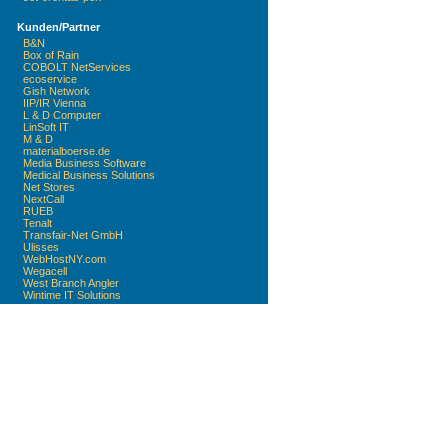
Kunden/Partner
B&N
Box of Rain
COBOLT NetServices
ecoservice
Gish Network
IIP/IR Vienna
L & D Computer
LinSoft IT
M & D
materialboerse.de
Media Business Software
Medical Business Solutions
Net Stores
NextCall
RUEB
Tenalt
Transfair-Net GmbH
Ulisses
WebHostNY.com
Wegacell
West Branch Angler
Wintime IT Solutions