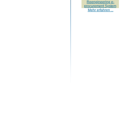
Reengineering e-
procurement System
Mehr erfahren ...