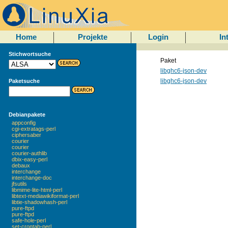
Home
Projekte
Login
In
Stichwortsuche
Paket
libghc6-json-dev
libghc6-json-dev
Paketsuche
Debianpakete
appconfig
cgi-extratags-perl
ciphersaber
courier
courier
courier-authlib
dbix-easy-perl
debaux
interchange
interchange-doc
jfsutils
libmime-lite-html-perl
libtext-mediawikiformat-perl
libtie-shadowhash-perl
pure-ftpd
pure-ftpd
safe-hole-perl
set-crontab-perl