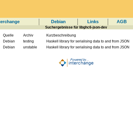
terchange
Debian
Links
AGB
Suchergebnisse für libghc6-json-dev
Quelle
Archiv
Kurzbeschreibung
Debian
testing
Haskell library for serialising data to and from JSON
Debian
unstable
Haskell library for serialising data to and from JSON