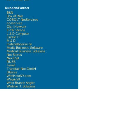
Kunden/Partner
B&N
Box of Rain
COBOLT NetServices
ecoservice
Gish Network
IIP/IR Vienna
L & D Computer
LinSoft IT
M & D
materialboerse.de
Media Business Software
Medical Business Solutions
Net Stores
NextCall
RUEB
Tenalt
Transfair-Net GmbH
Ulisses
WebHostNY.com
Wegacell
West Branch Angler
Wintime IT Solutions