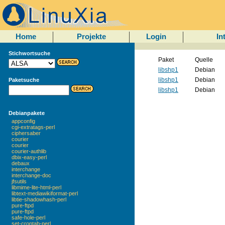
Home
Projekte
Login
In
Stichwortsuche
Paket
Quelle
libshp1
Debian
libshp1
Debian
Paketsuche
libshp1
Debian
Debianpakete
appconfig
cgi-extratags-perl
ciphersaber
courier
courier
courier-authlib
dbix-easy-perl
debaux
interchange
interchange-doc
jfsutils
libmime-lite-html-perl
libtext-mediawikiformat-perl
libtie-shadowhash-perl
pure-ftpd
pure-ftpd
safe-hole-perl
set-crontab-perl