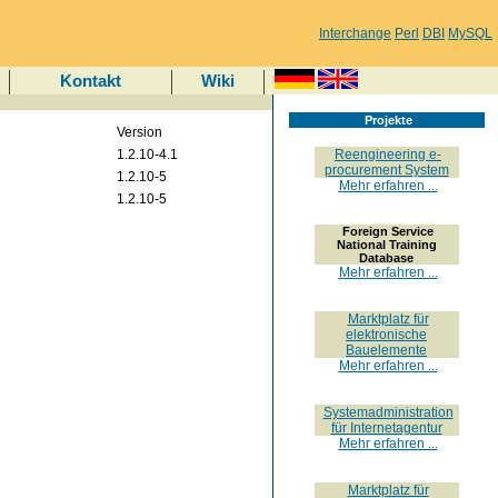
Interchange
Perl
DBI
MySQL
Kontakt
Wiki
Projekte
Version
1.2.10-4.1
Reengineering e-
procurement System
1.2.10-5
Mehr erfahren ...
1.2.10-5
Foreign Service
National Training
Database
Mehr erfahren ...
Marktplatz für
elektronische
Bauelemente
Mehr erfahren ...
Systemadministration
für Internetagentur
Mehr erfahren ...
Marktplatz für