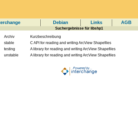
terchange
Debian
Links
AGB
Suchergebnisse für libshp1
Archiv
Kurzbeschreibung
stable
C API for reading and writing ArcView Shapefiles
testing
A library for reading and writing ArcView Shapefiles
unstable
A library for reading and writing ArcView Shapefiles