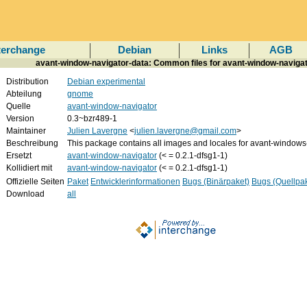
terchange
Debian
Links
AGB
avant-window-navigator-data: Common files for avant-window-naviga
Distribution
Debian experimental
Abteilung
gnome
Quelle
avant-window-navigator
Version
0.3~bzr489-1
Maintainer
Julien Lavergne
<
julien.lavergne@gmail.com
>
Beschreibung
This package contains all images and locales for avant-windows
Ersetzt
avant-window-navigator
(< = 0.2.1-dfsg1-1)
Kollidiert mit
avant-window-navigator
(< = 0.2.1-dfsg1-1)
Offizielle Seiten
Paket
Entwicklerinformationen
Bugs (Binärpaket)
Bugs (Quellpak
Download
all