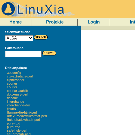
Home
Projekte
Login
In
Stichwortsuche
Paketsuche
Debianpakete
appconfig
cgi-extratags-perl
ciphersaber
courier
courier
courier-authlib
dbix-easy-perl
debaux
interchange
interchange-doc
jfsutils
libmime-lite-html-perl
libtext-mediawikiformat-perl
libtie-shadowhash-perl
pure-ftpd
pure-ftpd
safe-hole-perl
set-crontab-perl