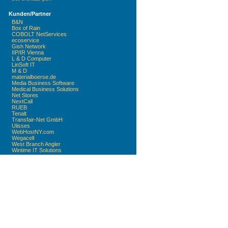
Kunden/Partner
B&N
Box of Rain
COBOLT NetServices
ecoservice
Gish Network
IIP/IR Vienna
L & D Computer
LinSoft IT
M & D
materialboerse.de
Media Business Software
Medical Business Solutions
Net Stores
NextCall
RUEB
Tenalt
Transfair-Net GmbH
Ulisses
WebHostNY.com
Wegacell
West Branch Angler
Wintime IT Solutions