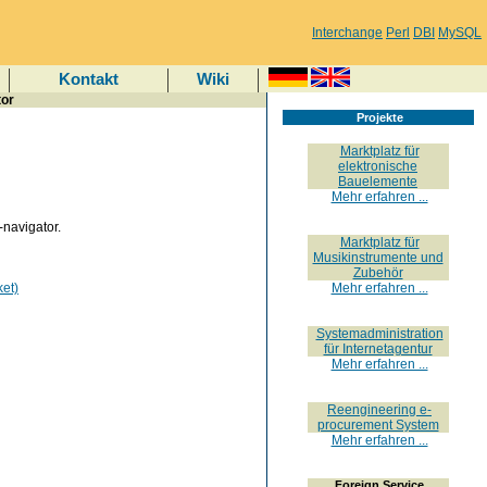
Interchange
Perl
DBI
MySQL
Kontakt
Wiki
tor
Projekte
Marktplatz für
elektronische
Bauelemente
Mehr erfahren ...
-navigator.
Marktplatz für
Musikinstrumente und
Zubehör
et)
Mehr erfahren ...
Systemadministration
für Internetagentur
Mehr erfahren ...
Reengineering e-
procurement System
Mehr erfahren ...
Foreign Service