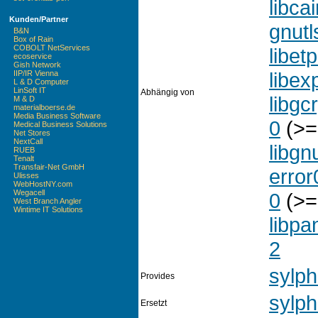
libca
Kunden/Partner
gnutl
B&N
Box of Rain
COBOLT NetServices
libet
ecoservice
Gish Network
libex
IIP/IR Vienna
L & D Computer
LinSoft IT
Abhängig von
libgc
M & D
materialboerse.de
Media Business Software
0
(>= 
Medical Business Solutions
Net Stores
NextCall
libgn
RUEB
Tenalt
Transfair-Net GmbH
error
Ulisses
WebHostNY.com
Wegacell
0
(>=
West Branch Angler
Wintime IT Solutions
libpa
2
sylph
Provides
sylph
Ersetzt