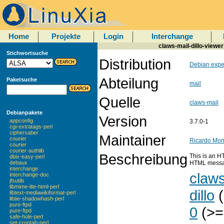
Home
Projekte
Login
Interchange
claws-mail-dillo-viewer
Stichwortsuche
Distribution
Debian expe
Abteilung
Paketsuche
mail
Quelle
claws-mail
Debianpakete
Version
appconfig
3.7.0-1
cgi-extratags-perl
ciphersaber
Maintainer
courier
Ricardo Mo
courier
courier-authlib
Beschreibung
This is an H
dbix-easy-perl
HTML messag
debaux
interchange
claws
interchange-doc
jfsutils
libmime-lite-html-perl
dillo
(
libtext-mediawikiformat-perl
libtie-shadowhash-perl
pure-ftpd
0
(>=
pure-ftpd
safe-hole-perl
set-crontab-perl