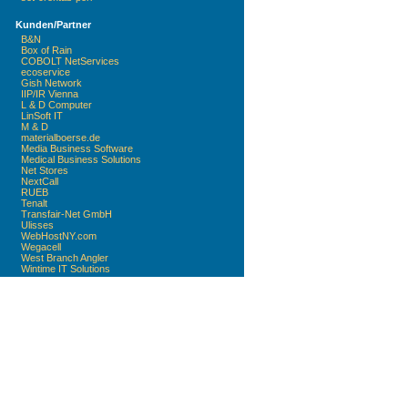
Kunden/Partner
B&N
Box of Rain
COBOLT NetServices
ecoservice
Gish Network
IIP/IR Vienna
L & D Computer
LinSoft IT
M & D
materialboerse.de
Media Business Software
Medical Business Solutions
Net Stores
NextCall
RUEB
Tenalt
Transfair-Net GmbH
Ulisses
WebHostNY.com
Wegacell
West Branch Angler
Wintime IT Solutions