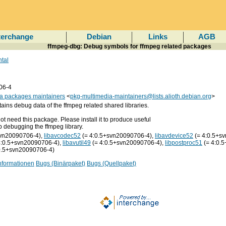
terchange
Debian
Links
AGB
ffmpeg-dbg: Debug symbols for ffmpeg related packages
tal
06-4
a packages maintainers
<
pkg-multimedia-maintainers@lists.alioth.debian.org
>
ains debug data of the ffmpeg related shared libraries.
ot need this package. Please install it to produce useful
p debugging the ffmpeg library.
svn20090706-4),
libavcodec52
(= 4:0.5+svn20090706-4),
libavdevice52
(= 4:0.5+s
4:0.5+svn20090706-4),
libavutil49
(= 4:0.5+svn20090706-4),
libpostproc51
(= 4:0.
0.5+svn20090706-4)
nformationen
Bugs (Binärpaket)
Bugs (Quellpaket)