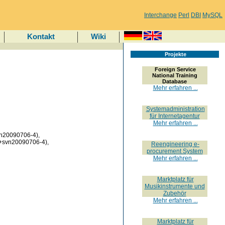
Interchange
Perl
DBI
MySQL
Kontakt
Wiki
Projekte
Foreign Service
National Training
Database
Mehr erfahren ...
Systemadministration
für Internetagentur
Mehr erfahren ...
vn20090706-4),
5+svn20090706-4),
Reengineering e-
procurement System
Mehr erfahren ...
Marktplatz für
Musikinstrumente und
Zubehör
Mehr erfahren ...
Marktplatz für