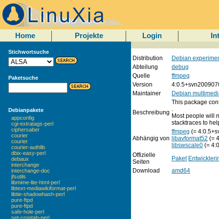
Home
Projekte
Login
In
Stichwortsuche
Distribution
Debian experimen
Abteilung
debug
Quelle
ffmpeg
Paketsuche
Version
4:0.5+svn200907
Maintainer
Debian multimedi
This package cont
.
Debianpakete
Beschreibung
Most people will n
appconfig
stacktraces to hel
cgi-extratags-perl
ciphersaber
ffmpeg
(= 4:0.5+
courier
Abhängig von
libavformat52
(= 
courier
libswscale0
(= 4:
courier-authlib
dbix-easy-perl
Offizielle
Paket
Entwickleri
debaux
Seiten
interchange
Download
amd64
interchange-doc
jfsutils
libmime-lite-html-perl
libtext-mediawikiformat-perl
libtie-shadowhash-perl
pure-ftpd
pure-ftpd
safe-hole-perl
set-crontab-perl