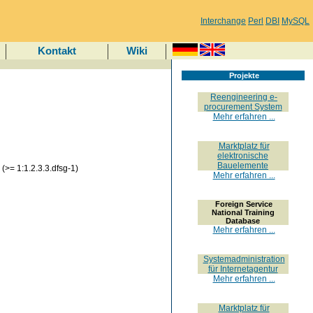
Interchange
Perl
DBI
MySQL
Kontakt
Wiki
Projekte
Reengineering e-
procurement System
Mehr erfahren ...
Marktplatz für
elektronische
Bauelemente
(>= 1:1.2.3.3.dfsg-1)
Mehr erfahren ...
Foreign Service
National Training
Database
Mehr erfahren ...
Systemadministration
für Internetagentur
Mehr erfahren ...
Marktplatz für