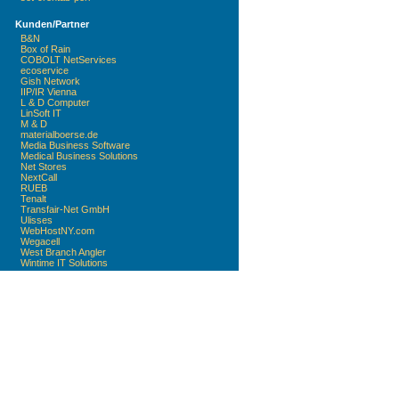
Kunden/Partner
B&N
Box of Rain
COBOLT NetServices
ecoservice
Gish Network
IIP/IR Vienna
L & D Computer
LinSoft IT
M & D
materialboerse.de
Media Business Software
Medical Business Solutions
Net Stores
NextCall
RUEB
Tenalt
Transfair-Net GmbH
Ulisses
WebHostNY.com
Wegacell
West Branch Angler
Wintime IT Solutions