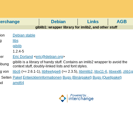
terchange
Debian
Links
AGB
giblib1: wrapper library for imlib2, and other stuff
ion
Debian stable
g
libs
giblib
1.2.4-5
er
Eric Dorland
<
eric@debian.org
>
giblib is a library of handy stuff. Contains an imlib2 wrapper to avoid the
ibung
context stuff, doubly-linked lists and font styles.
g von
libc6
(>= 2.6.1-1),
libfreetype6
(>= 2.3.5),
libimlib2
,
libx11-6
,
libxext6
,
zlib1g
e Seiten
Paket
Entwicklerinformationen
Bugs (Binärpaket)
Bugs (Quellpaket)
ad
amd64