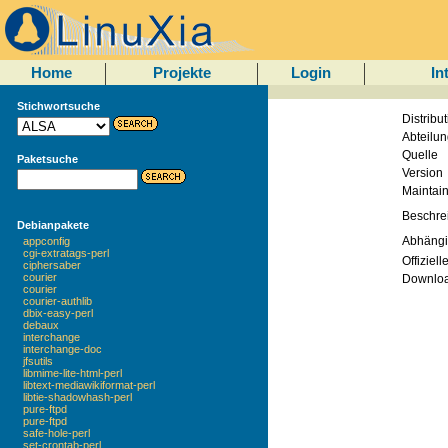
Home
Projekte
Login
In
Stichwortsuche
Distribut
Abteilun
Quelle
Paketsuche
Version
Maintain
Beschre
Debianpakete
Abhängi
appconfig
cgi-extratags-perl
Offiziell
ciphersaber
courier
Downlo
courier
courier-authlib
dbix-easy-perl
debaux
interchange
interchange-doc
jfsutils
libmime-lite-html-perl
libtext-mediawikiformat-perl
libtie-shadowhash-perl
pure-ftpd
pure-ftpd
safe-hole-perl
set-crontab-perl