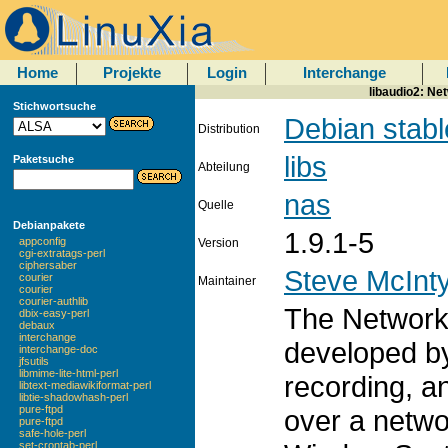
Home
Projekte
Login
Interchange
libaudio2: Ne
Stichwortsuche
Debian stabl
Distribution
libs
Paketsuche
Abteilung
nas
Quelle
Debianpakete
1.9.1-5
appconfig
Version
cgi-extratags-perl
ciphersaber
Steve McInt
courier
Maintainer
courier
courier-authlib
The Network
dbix-easy-perl
debaux
interchange
developed by
interchange-doc
jfsutils
libmime-lite-html-perl
recording, a
libtext-mediawikiformat-perl
libtie-shadowhash-perl
pure-ftpd
over a netwo
pure-ftpd
safe-hole-perl
set-crontab-perl