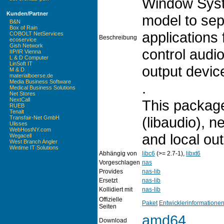
Window Syste
Kunden/Partner
model to sep
B&N
Box of Rain
applications 
COBOLT NetServices
Beschreibung
ecoservice
Gish Network
control audi
IIP/IR Vienna
L & D Computer
LinSoft IT
output devic
M & D
materialboerse.de
Media Business Software
.
Medical Business Solutions
Net Stores
NextCall
This package
RUEB
Tenalt
(libaudio), 
Transfair-Net GmbH
Ulisses
WebHostNY.com
and local out
Wegacell
West Branch Angler
Wintime IT Solutions
Abhängig von
libc6
(>= 2.7-1),
libxt6
Vorgeschlagen
nas
Provides
nas-lib
Ersetzt
nas-lib
Kollidiert mit
nas-lib
Offizielle
Paket
Entwicklerinformatione
Seiten
amd64
Download