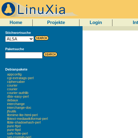
Home
Projekte
Login
In
Stichwortsuche
Paketsuche
Debianpakete
appconfig
cgi-extratags-perl
ciphersaber
courier
courier
courier-authlib
dbix-easy-perl
debaux
interchange
interchange-doc
jfsutils
libmime-lite-html-perl
libtext-mediawikiformat-perl
libtie-shadowhash-perl
pure-ftpd
pure-ftpd
safe-hole-perl
set-crontab-perl