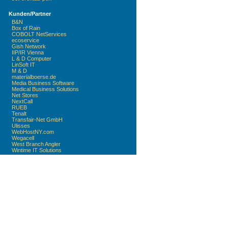
Kunden/Partner
B&N
Box of Rain
COBOLT NetServices
ecoservice
Gish Network
IIP/IR Vienna
L & D Computer
LinSoft IT
M & D
materialboerse.de
Media Business Software
Medical Business Solutions
Net Stores
NextCall
RUEB
Tenalt
Transfair-Net GmbH
Ulisses
WebHostNY.com
Wegacell
West Branch Angler
Wintime IT Solutions