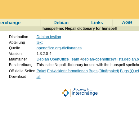
terchange
Debian
Links
AGB
hunspell-ne: Nepali dictionary for hunspell
Distribution
Debian testing
Abteilung
text
Quelle
openoffice.org-dictionaries
Version
1:3.2.0-4
Maintainer
Debian OpenOffice Team
<
debian-openoffice@lists.debian.o
Beschreibung
This is the Nepali dictionary for use with the hunspell spellc
Offizielle Seiten
Paket
Entwicklerinformationen
Bugs (Binärpaket)
Bugs (Quel
Download
all