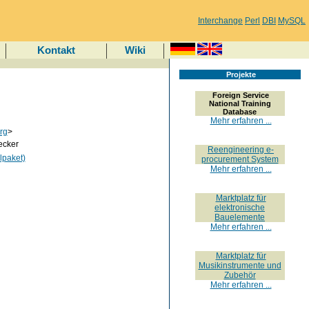
Interchange
Perl
DBI
MySQL
Kontakt
Wiki
Projekte
Foreign Service
National Training
Database
Mehr erfahren ...
rg
>
hecker
Reengineering e-
lpaket)
procurement System
Mehr erfahren ...
Marktplatz für
elektronische
Bauelemente
Mehr erfahren ...
Marktplatz für
Musikinstrumente und
Zubehör
Mehr erfahren ...