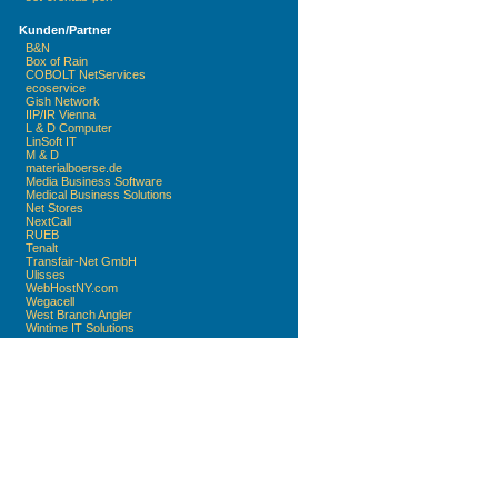
Kunden/Partner
B&N
Box of Rain
COBOLT NetServices
ecoservice
Gish Network
IIP/IR Vienna
L & D Computer
LinSoft IT
M & D
materialboerse.de
Media Business Software
Medical Business Solutions
Net Stores
NextCall
RUEB
Tenalt
Transfair-Net GmbH
Ulisses
WebHostNY.com
Wegacell
West Branch Angler
Wintime IT Solutions