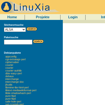
Home
Projekte
Login
In
Stichwortsuche
Paketsuche
Debianpakete
appconfig
cgi-extratags-perl
ciphersaber
courier
courier
courier-authlib
dbix-easy-perl
debaux
interchange
interchange-doc
jfsutils
libmime-lite-html-perl
libtext-mediawikiformat-perl
libtie-shadowhash-perl
pure-ftpd
pure-ftpd
safe-hole-perl
set-crontab-perl