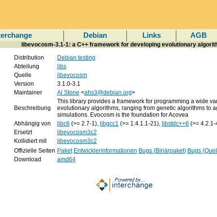
terchange
Debian
Links
AGB
libevocosm-3.1-1: a C++ framework for developing evolutionary algori
Distribution
Debian testing
Abteilung
libs
Quelle
libevocosm
Version
3.1.0-3.1
Maintainer
Al Stone
<
ahs3@debian.org
>
This library provides a framework for programming a wide var
Beschreibung
evolutionary algorithms, ranging from genetic algorithms to a
simulations. Evocosm is the foundation for Acovea
Abhängig von
libc6
(>= 2.7-1),
libgcc1
(>= 1:4.1.1-21),
libstdc++6
(>= 4.2.1-
Ersetzt
libevocosm3c2
Kollidiert mit
libevocosm3c2
Offizielle Seiten
Paket
Entwicklerinformationen
Bugs (Binärpaket)
Bugs (Quel
Download
amd64