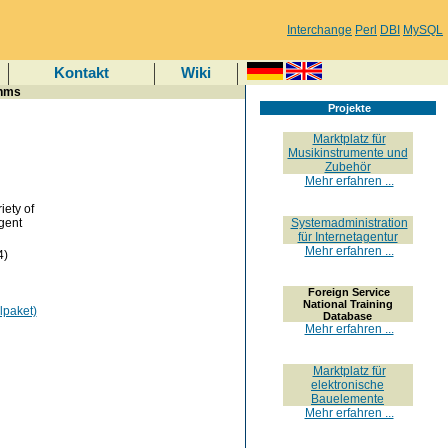
Interchange
Perl
DBI
MySQL
Kontakt
Wiki
thms
Projekte
Marktplatz für
Musikinstrumente und
Zubehör
Mehr erfahren ...
iety of
gent
Systemadministration
für Internetagentur
Mehr erfahren ...
4)
Foreign Service
National Training
lpaket)
Database
Mehr erfahren ...
Marktplatz für
elektronische
Bauelemente
Mehr erfahren ...