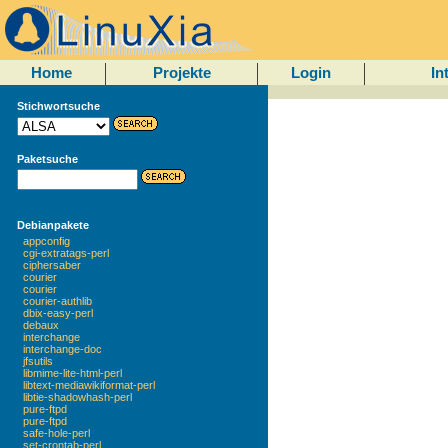
Home
Projekte
Login
In
Stichwortsuche
Paketsuche
Debianpakete
appconfig
cgi-extratags-perl
ciphersaber
courier
courier
courier-authlib
dbix-easy-perl
debaux
interchange
interchange-doc
jfsutils
libmime-lite-html-perl
libtext-mediawikiformat-perl
libtie-shadowhash-perl
pure-ftpd
pure-ftpd
safe-hole-perl
set-crontab-perl