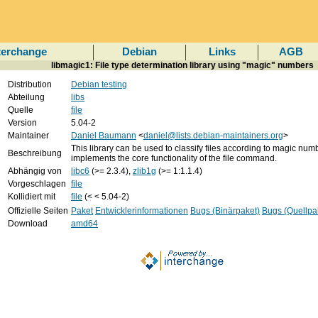
terchange
Debian
Links
AGB
libmagic1: File type determination library using "magic" numbers
Distribution
Debian testing
Abteilung
libs
Quelle
file
Version
5.04-2
Maintainer
Daniel Baumann
<
daniel@lists.debian-maintainers.org
>
This library can be used to classify files according to magic numbe
Beschreibung
implements the core functionality of the file command.
Abhängig von
libc6
(>= 2.3.4),
zlib1g
(>= 1:1.1.4)
Vorgeschlagen
file
Kollidiert mit
file
(< < 5.04-2)
Offizielle Seiten
Paket
Entwicklerinformationen
Bugs (Binärpaket)
Bugs (Quellpa
Download
amd64