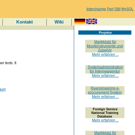
Interchange
Perl
DBI
MySQL
Kontakt
Wiki
Projekte
Marktplatz für
Musikinstrumente und
Zubehör
Mehr erfahren ...
r tests. It
Systemadministration
für Internetagentur
Mehr erfahren ...
Reengineering e-
ket)
procurement System
Mehr erfahren ...
Foreign Service
National Training
Database
Mehr erfahren ...
Marktplatz für