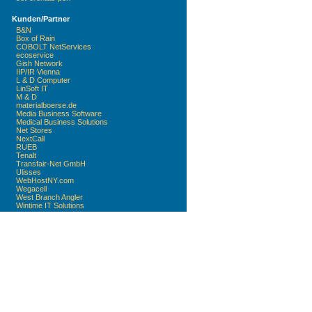
Kunden/Partner
B&N
Box of Rain
COBOLT NetServices
ecoservice
Gish Network
IIP/IR Vienna
L & D Computer
LinSoft IT
M & D
materialboerse.de
Media Business Software
Medical Business Solutions
Net Stores
NextCall
RUEB
Tenalt
Transfair-Net GmbH
Ulisses
WebHostNY.com
Wegacell
West Branch Angler
Wintime IT Solutions