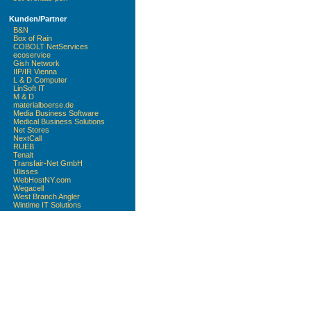
Kunden/Partner
B&N
Box of Rain
COBOLT NetServices
ecoservice
Gish Network
IIP/IR Vienna
L & D Computer
LinSoft IT
M & D
materialboerse.de
Media Business Software
Medical Business Solutions
Net Stores
NextCall
RUEB
Tenalt
Transfair-Net GmbH
Ulisses
WebHostNY.com
Wegacell
West Branch Angler
Wintime IT Solutions