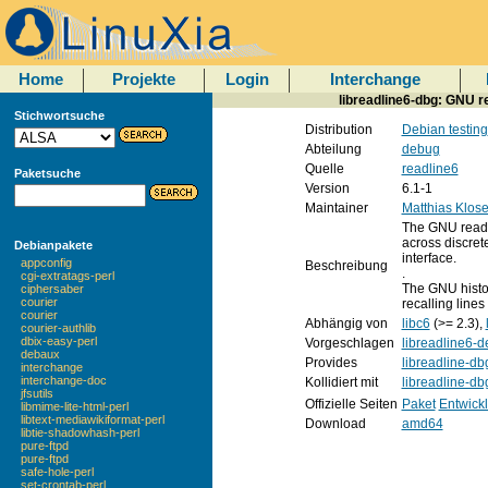
Home
Projekte
Login
Interchange
libreadline6-dbg: GNU re
Stichwortsuche
Distribution
Debian testing
Abteilung
debug
Quelle
readline6
Paketsuche
Version
6.1-1
Maintainer
Matthias Klos
The GNU readli
across discret
Debianpakete
interface.
appconfig
Beschreibung
.
cgi-extratags-perl
The GNU history
ciphersaber
courier
recalling lines
courier
Abhängig von
libc6
(>= 2.3),
courier-authlib
dbix-easy-perl
Vorgeschlagen
libreadline6-d
debaux
Provides
libreadline-db
interchange
interchange-doc
Kollidiert mit
libreadline-db
jfsutils
Offizielle Seiten
Paket
Entwick
libmime-lite-html-perl
libtext-mediawikiformat-perl
Download
amd64
libtie-shadowhash-perl
pure-ftpd
pure-ftpd
safe-hole-perl
set-crontab-perl