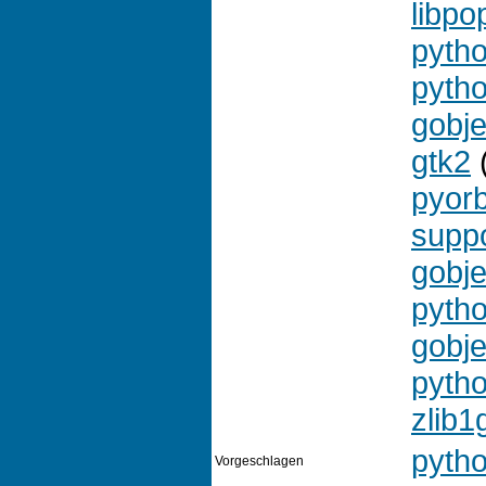
libpo
pyth
pyth
gobje
gtk2
(
pyorb
supp
gobje
pytho
gobje
pytho
zlib1
pyth
Vorgeschlagen