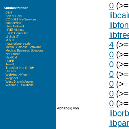
0
(>=
Kunden/Partner
libca
B&N
Box of Rain
COBOLT NetServices
libfo
ecoservice
Gish Network
IIP/IR Vienna
libfr
L & D Computer
LinSoft IT
M & D
4
(>=
materialboerse.de
Media Business Software
Medical Business Solutions
0
(>=
Net Stores
NextCall
RUEB
0
(>=
Tenalt
Transfair-Net GmbH
0
(>=
Ulisses
WebHostNY.com
Wegacell
0
(>=
West Branch Angler
Wintime IT Solutions
0
(>=
0
(>=
Abhängig von
liborb
libpa