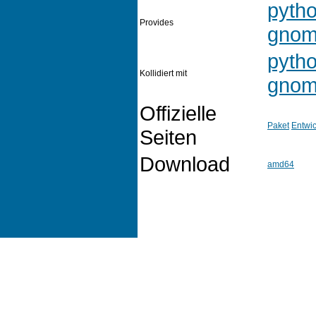
pyth
Provides
gno
pyth
Kollidiert mit
gno
Offizielle
Paket
Entwic
Seiten
Download
amd64