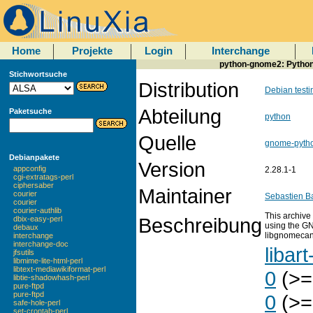
Home
Projekte
Login
Interchange
python-gnome2: Python
Stichwortsuche
Distribution
Debian testi
Abteilung
Paketsuche
python
Quelle
gnome-pyth
Debianpakete
Version
appconfig
2.28.1-1
cgi-extratags-perl
ciphersaber
Maintainer
courier
Sebastien B
courier
courier-authlib
This archive
Beschreibung
dbix-easy-perl
using the G
debaux
libgnomecan
interchange
interchange-doc
libart
jfsutils
libmime-lite-html-perl
libtext-mediawikiformat-perl
0
(>=
libtie-shadowhash-perl
pure-ftpd
pure-ftpd
0
(>=
safe-hole-perl
set-crontab-perl