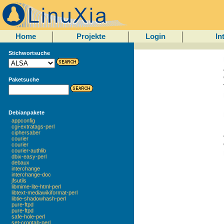
Home
Projekte
Login
In
Stichwortsuche
Paketsuche
Debianpakete
appconfig
cgi-extratags-perl
ciphersaber
courier
courier
courier-authlib
dbix-easy-perl
debaux
interchange
interchange-doc
jfsutils
libmime-lite-html-perl
libtext-mediawikiformat-perl
libtie-shadowhash-perl
pure-ftpd
pure-ftpd
safe-hole-perl
set-crontab-perl