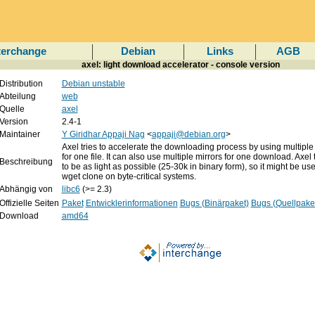
terchange
Debian
Links
AGB
axel: light download accelerator - console version
Distribution
Debian unstable
Abteilung
web
Quelle
axel
Version
2.4-1
Maintainer
Y Giridhar Appaji Nag
<
appaji@debian.org
>
Axel tries to accelerate the downloading process by using multipl
for one file. It can also use multiple mirrors for one download. Axel 
Beschreibung
to be as light as possible (25-30k in binary form), so it might be use
wget clone on byte-critical systems.
Abhängig von
libc6
(>= 2.3)
Offizielle Seiten
Paket
Entwicklerinformationen
Bugs (Binärpaket)
Bugs (Quellpake
Download
amd64