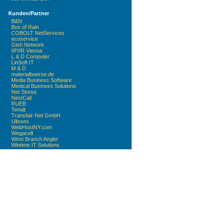
Kunden/Partner
B&N
Box of Rain
COBOLT NetServices
ecoservice
Gish Network
IIP/IR Vienna
L & D Computer
LinSoft IT
M & D
materialboerse.de
Media Business Software
Medical Business Solutions
Net Stores
NextCall
RUEB
Tenalt
Transfair-Net GmbH
Ulisses
WebHostNY.com
Wegacell
West Branch Angler
Wintime IT Solutions