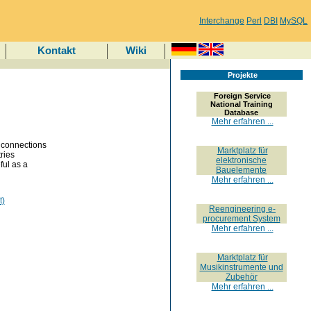
Interchange
Perl
DBI
MySQL
Kontakt
Wiki
Projekte
Foreign Service
National Training
Database
Mehr erfahren ...
e connections
Marktplatz für
tries
elektronische
ful as a
Bauelemente
Mehr erfahren ...
t)
Reengineering e-
procurement System
Mehr erfahren ...
Marktplatz für
Musikinstrumente und
Zubehör
Mehr erfahren ...