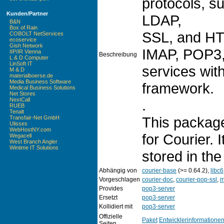
protocols, 
Kunden/Partner
LDAP,
B&N
Box of Rain
SSL, and HT
COBOLT NetServices
ecoservice
Gish Network
IMAP, POP3, 
IIP/IR Vienna
Beschreibung
L & D Computer
LinSoft IT
services with
M & D
materialboerse.de
Media Business Software
framework.
Medical Business Solutions
Net Stores
NextCall
.
RUEB
Tenalt
This packag
Transfair-Net GmbH
Ulisses
WebHostNY.com
for Courier. 
Wegacell
West Branch Angler
Wintime IT Solutions
stored in the
Abhängig von
courier-base
(>= 0.64.2),
libc6
Vorgeschlagen
courier-doc
,
courier-pop-ssl
,
m
Provides
pop3-server
Ersetzt
pop3-server
Kollidiert mit
pop3-server
Offizielle
Paket
Entwicklerinformatione
Seiten