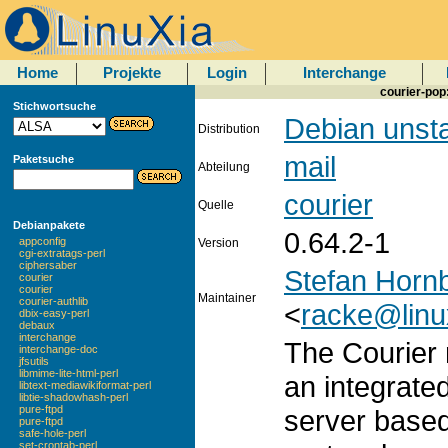
Home
Projekte
Login
Interchange
courier-pop
Stichwortsuche
Debian unst
Distribution
mail
Paketsuche
Abteilung
courier
Quelle
Debianpakete
0.64.2-1
appconfig
Version
cgi-extratags-perl
ciphersaber
Stefan Horn
courier
courier
Maintainer
courier-authlib
<
racke@linu
dbix-easy-perl
debaux
interchange
The Courier 
interchange-doc
jfsutils
libmime-lite-html-perl
an integrate
libtext-mediawikiformat-perl
libtie-shadowhash-perl
pure-ftpd
server base
pure-ftpd
safe-hole-perl
set-crontab-perl