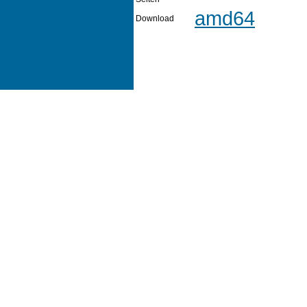
amd64
Download