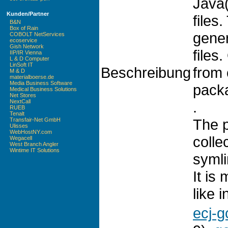
Java
Kunden/Partner
files
B&N
Box of Rain
gener
COBOLT NetServices
ecoservice
Gish Network
files
IIP/IR Vienna
L & D Computer
LinSoft IT
Beschreibung
from 
M & D
materialboerse.de
Media Business Software
pack
Medical Business Solutions
Net Stores
NextCall
.
RUEB
Tenalt
The p
Transfair-Net GmbH
Ulisses
WebHostNY.com
colle
Wegacell
West Branch Angler
Wintime IT Solutions
symli
It is
like 
ecj-g