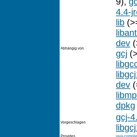
9),
gc
4.4-j
lib
(>=
libant
dev
(
Abhängig von
gcj
(>
libgc
libgc
dev
(
libmp
dpkg
gcj-4
Vorgeschlagen
libgc
Provides
java-compile