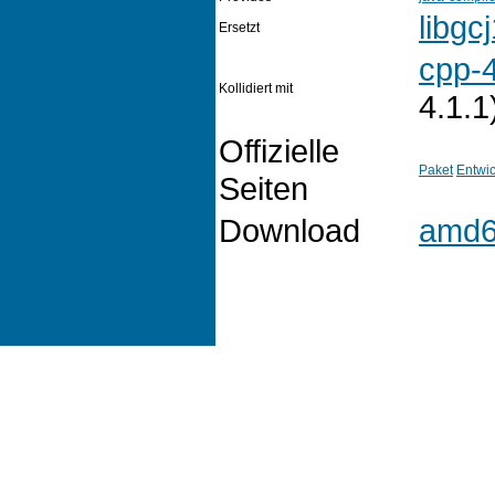
libgc
Ersetzt
cpp-
Kollidiert mit
4.1.1
Offizielle
Paket
Entwic
Seiten
Download
amd