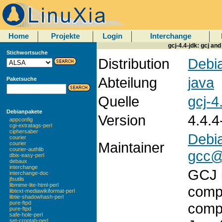
Home
Projekte
Login
Interchange
gcj-4.4-jdk: gcj an
Stichwortsuche
Distribution
Debi
Abteilung
java
Paketsuche
Quelle
gcj-4
Debianpakete
Version
4.4.4
appconfig
cgi-extratags-perl
ciphersaber
Debi
courier
Maintainer
courier
courier-authlib
gcc@l
dbix-easy-perl
debaux
interchange
GCJ i
interchange-doc
jfsutils
libmime-lite-html-perl
compi
libtext-mediawikiformat-perl
libtie-shadowhash-perl
pure-ftpd
compi
pure-ftpd
safe-hole-perl
set-crontab-perl