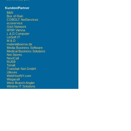
Kunden/Partner
B&N
Box of Rain
COBOLT NetServices
ecoservice
Gish Network
IIP/IR Vienna
L & D Computer
LinSoft IT
M & D
materialboerse.de
Media Business Software
Medical Business Solutions
Net Stores
NextCall
RUEB
Tenalt
Transfair-Net GmbH
Ulisses
WebHostNY.com
Wegacell
West Branch Angler
Wintime IT Solutions