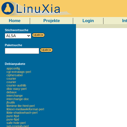
Home
Projekte
Login
In
Stichwortsuche
Paketsuche
Debianpakete
appconfig
cgi-extratags-perl
ciphersaber
courier
courier
courier-authlib
dbix-easy-perl
debaux
interchange
interchange-doc
jfsutils
libmime-lite-html-perl
libtext-mediawikiformat-perl
libtie-shadowhash-perl
pure-ftpd
pure-ftpd
safe-hole-perl
set-crontab-perl