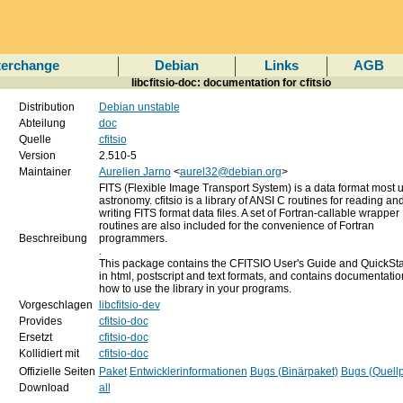
terchange
Debian
Links
AGB
libcfitsio-doc: documentation for cfitsio
Distribution
Debian unstable
Abteilung
doc
Quelle
cfitsio
Version
2.510-5
Maintainer
Aurelien Jarno
<
aurel32@debian.org
>
FITS (Flexible Image Transport System) is a data format most 
astronomy. cfitsio is a library of ANSI C routines for reading an
writing FITS format data files. A set of Fortran-callable wrapper
routines are also included for the convenience of Fortran
Beschreibung
programmers.
.
This package contains the CFITSIO User's Guide and QuickSta
in html, postscript and text formats, and contains documentati
how to use the library in your programs.
Vorgeschlagen
libcfitsio-dev
Provides
cfitsio-doc
Ersetzt
cfitsio-doc
Kollidiert mit
cfitsio-doc
Offizielle Seiten
Paket
Entwicklerinformationen
Bugs (Binärpaket)
Bugs (Quellp
Download
all