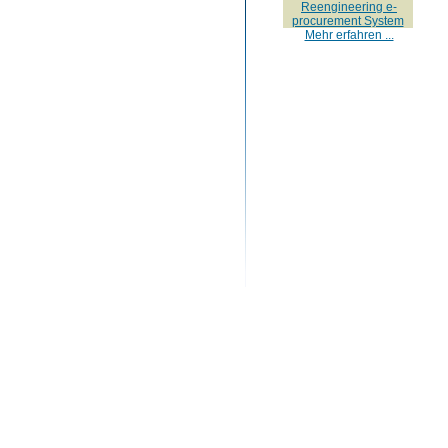
Reengineering e-
procurement System
Mehr erfahren ...