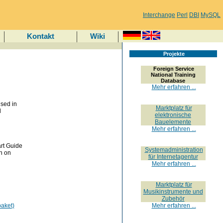
Interchange
Perl
DBI
MySQL
Kontakt
Wiki
Projekte
Foreign Service
National Training
Database
Mehr erfahren ...
used in
Marktplatz für
d
elektronische
Bauelemente
Mehr erfahren ...
rt Guide
Systemadministration
on on
für Internetagentur
Mehr erfahren ...
Marktplatz für
Musikinstrumente und
Zubehör
aket)
Mehr erfahren ...