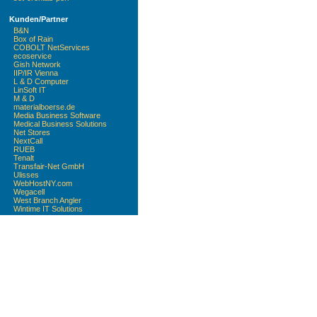
Kunden/Partner
B&N
Box of Rain
COBOLT NetServices
ecoservice
Gish Network
IIP/IR Vienna
L & D Computer
LinSoft IT
M & D
materialboerse.de
Media Business Software
Medical Business Solutions
Net Stores
NextCall
RUEB
Tenalt
Transfair-Net GmbH
Ulisses
WebHostNY.com
Wegacell
West Branch Angler
Wintime IT Solutions