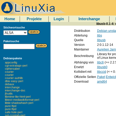
Home
Projekte
Login
Interchange
libusb-0.1-4
Stichwortsuche
Distribution
Debian unsta
Abteilung
libs
Quelle
libusb
Paketsuche
Version
2:0.1.12-14
Maintainer
Aurelien Jar
Library for 
Beschreibung
of Linux kerne
Debianpakete
Abhängig von
libc6
(>= 2.2.
appconfig
cgi-extratags-perl
Ersetzt
libusb0
ciphersaber
Kollidiert mit
libccid
(< < 0.
courier
courier
Offizielle Seiten
Paket
Entwic
courier-authlib
dbix-easy-perl
Download
amd64
debaux
interchange
interchange-doc
jfsutils
libmime-lite-html-perl
libtext-mediawikiformat-perl
libtie-shadowhash-perl
pure-ftpd
pure-ftpd
safe-hole-perl
set-crontab-perl