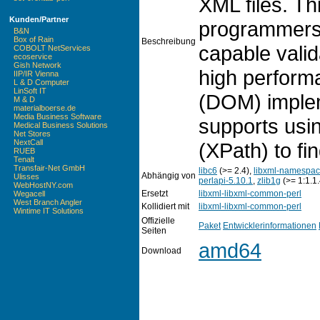
XML files. Th
Kunden/Partner
programmers 
B&N
Box of Rain
Beschreibung
capable vali
COBOLT NetServices
ecoservice
Gish Network
high perfor
IIP/IR Vienna
L & D Computer
LinSoft IT
(DOM) impleme
M & D
materialboerse.de
Media Business Software
supports usi
Medical Business Solutions
Net Stores
NextCall
(XPath) to fi
RUEB
Tenalt
Transfair-Net GmbH
libc6
(>= 2.4),
libxml-namespac
Abhängig von
Ulisses
perlapi-5.10.1
,
zlib1g
(>= 1:1.1.
WebHostNY.com
Ersetzt
libxml-libxml-common-perl
Wegacell
West Branch Angler
Kollidiert mit
libxml-libxml-common-perl
Wintime IT Solutions
Offizielle
Paket
Entwicklerinformationen
Seiten
amd64
Download