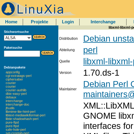
Home
Projekte
Login
Interchange
libxml-libxml-pe
Stichwortsuche
Debian unsta
Distribution
perl
Paketsuche
Abteilung
libxml-libxml-
Quelle
Debianpakete
1.70.ds-1
appconfig
Version
cgi-extratags-perl
ciphersaber
Debian Perl 
courier
courier
Maintainer
courier-authlib
maintainers@l
dbix-easy-perl
debaux
interchange
XML::LibXML i
interchange-doc
jfsutils
libmime-lite-html-perl
GNOME libxml
libtext-mediawikiformat-perl
libtie-shadowhash-perl
pure-ftpd
interfaces fo
pure-ftpd
safe-hole-perl
set-crontab-perl