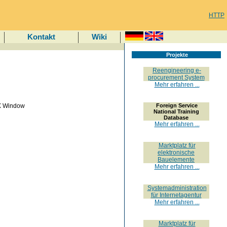
HTTP
Kontakt
Wiki
Projekte
Reengineering e-
procurement System
Mehr erfahren ...
o X Window
Foreign Service
National Training
Database
Mehr erfahren ...
Marktplatz für
elektronische
Bauelemente
Mehr erfahren ...
Systemadministration
für Internetagentur
Mehr erfahren ...
Marktplatz für