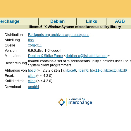
terchange
Debian
Links
AGB
libxmu6: X Window System miscellaneous utility library
Distribution
Backports.org archive sarge-backports
Abteilung
libs
Quelle
xorg-x11
Version
6.9.0.dfsg.1-6~bpo.4
Maintainer
Debian X Strike Force
<
debian-x@lists.debian.org
>
libXmu contains a set of miscellaneous utility functions useful t
Beschreibung
System client programmers.
Abhängig von
libc6
(>= 2.3.2.ds1-21),
libice6
,
libsm6
,
libx11-6
,
libxext6
,
libxt6
Ersetzt
xlibs
(< < 4.3.0)
Kollidiert mit
xlibs
(< < 4.3.0)
Download
amd64