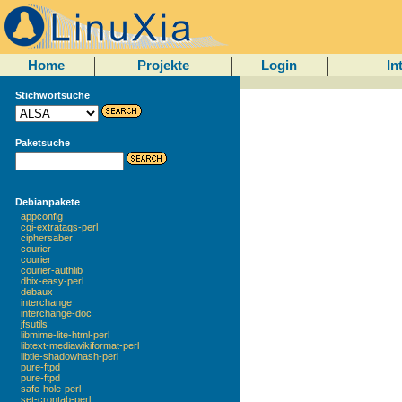
Home
Projekte
Login
In
Stichwortsuche
Paketsuche
Debianpakete
appconfig
cgi-extratags-perl
ciphersaber
courier
courier
courier-authlib
dbix-easy-perl
debaux
interchange
interchange-doc
jfsutils
libmime-lite-html-perl
libtext-mediawikiformat-perl
libtie-shadowhash-perl
pure-ftpd
pure-ftpd
safe-hole-perl
set-crontab-perl