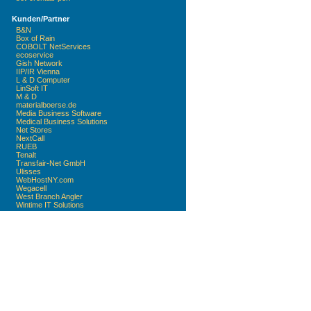
Kunden/Partner
B&N
Box of Rain
COBOLT NetServices
ecoservice
Gish Network
IIP/IR Vienna
L & D Computer
LinSoft IT
M & D
materialboerse.de
Media Business Software
Medical Business Solutions
Net Stores
NextCall
RUEB
Tenalt
Transfair-Net GmbH
Ulisses
WebHostNY.com
Wegacell
West Branch Angler
Wintime IT Solutions