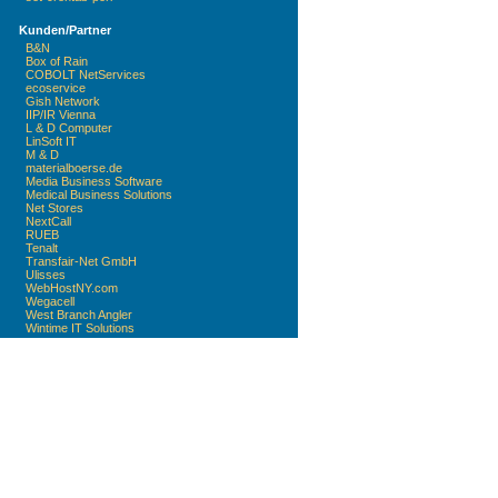
Kunden/Partner
B&N
Box of Rain
COBOLT NetServices
ecoservice
Gish Network
IIP/IR Vienna
L & D Computer
LinSoft IT
M & D
materialboerse.de
Media Business Software
Medical Business Solutions
Net Stores
NextCall
RUEB
Tenalt
Transfair-Net GmbH
Ulisses
WebHostNY.com
Wegacell
West Branch Angler
Wintime IT Solutions