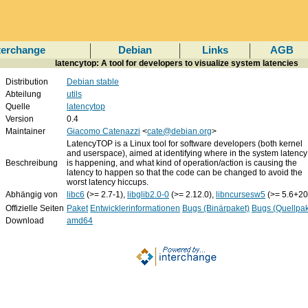
terchange
Debian
Links
AGB
latencytop: A tool for developers to visualize system latencies
Distribution
Debian stable
Abteilung
utils
Quelle
latencytop
Version
0.4
Maintainer
Giacomo Catenazzi
<
cate@debian.org
>
LatencyTOP is a Linux tool for software developers (both kernel
and userspace), aimed at identifying where in the system latency
Beschreibung
is happening, and what kind of operation/action is causing the
latency to happen so that the code can be changed to avoid the
worst latency hiccups.
Abhängig von
libc6
(>= 2.7-1),
libglib2.0-0
(>= 2.12.0),
libncursesw5
(>= 5.6+2
Offizielle Seiten
Paket
Entwicklerinformationen
Bugs (Binärpaket)
Bugs (Quellpak
Download
amd64