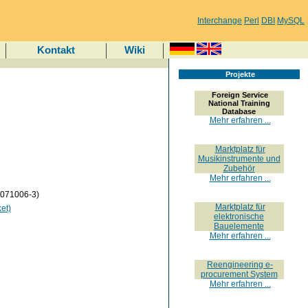
Interchange
Perl
DBI
MySQL
Kontakt
Wiki
Projekte
Foreign Service
National Training
Database
Mehr erfahren ...
Marktplatz für
Musikinstrumente und
Zubehör
Mehr erfahren ...
0071006-3)
Marktplatz für
et)
elektronische
Bauelemente
Mehr erfahren ...
Reengineering e-
procurement System
Mehr erfahren ...