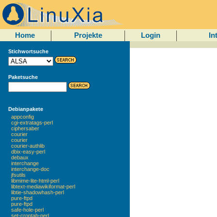
Home
Projekte
Login
In
Stichwortsuche
Paketsuche
Debianpakete
appconfig
cgi-extratags-perl
ciphersaber
courier
courier
courier-authlib
dbix-easy-perl
debaux
interchange
interchange-doc
jfsutils
libmime-lite-html-perl
libtext-mediawikiformat-perl
libtie-shadowhash-perl
pure-ftpd
pure-ftpd
safe-hole-perl
set-crontab-perl