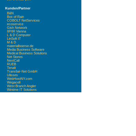
Kunden/Partner
B&N
Box of Rain
COBOLT NetServices
ecoservice
Gish Network
IIP/IR Vienna
L & D Computer
LinSoft IT
M & D
materialboerse.de
Media Business Software
Medical Business Solutions
Net Stores
NextCall
RUEB
Tenalt
Transfair-Net GmbH
Ulisses
WebHostNY.com
Wegacell
West Branch Angler
Wintime IT Solutions