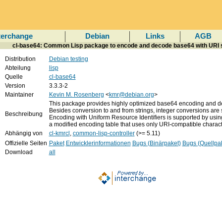
terchange
Debian
Links
AGB
cl-base64: Common Lisp package to encode and decode base64 with URI 
Distribution
Debian testing
Abteilung
lisp
Quelle
cl-base64
Version
3.3.3-2
Maintainer
Kevin M. Rosenberg
<
kmr@debian.org
>
This package provides highly optimized base64 encoding and d
Besides conversion to and from strings, integer conversions are
Beschreibung
Encoding with Uniform Resource Identifiers is supported by usin
a modified encoding table that uses only URI-compatible charact
Abhängig von
cl-kmrcl
,
common-lisp-controller
(>= 5.11)
Offizielle Seiten
Paket
Entwicklerinformationen
Bugs (Binärpaket)
Bugs (Quellpa
Download
all