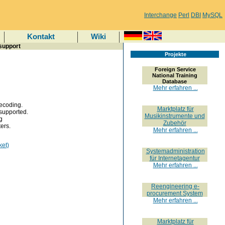
Interchange
Perl
DBI
MySQL
Kontakt
Wiki
support
Projekte
Foreign Service
National Training
Database
Mehr erfahren ...
ecoding.
Marktplatz für
 supported.
Musikinstrumente und
g
Zubehör
ers.
Mehr erfahren ...
ket)
Systemadministration
für Internetagentur
Mehr erfahren ...
Reengineering e-
procurement System
Mehr erfahren ...
Marktplatz für