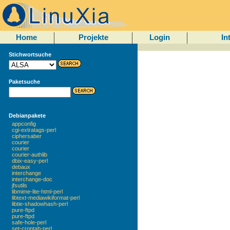
Home
Projekte
Login
In
Stichwortsuche
Paketsuche
Debianpakete
appconfig
cgi-extratags-perl
ciphersaber
courier
courier
courier-authlib
dbix-easy-perl
debaux
interchange
interchange-doc
jfsutils
libmime-lite-html-perl
libtext-mediawikiformat-perl
libtie-shadowhash-perl
pure-ftpd
pure-ftpd
safe-hole-perl
set-crontab-perl